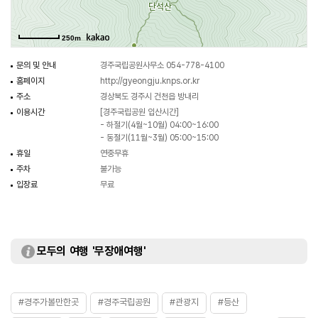
250m
문의 및 안내
경주국립공원사무소 054-778-4100
홈페이지
http://gyeongju.knps.or.kr
주소
경상북도 경주시 건천읍 방내리
이용시간
[경주국립공원 입산시간]
- 하절기(4월~10월) 04:00~16:00
- 동절기(11월~3월) 05:00~15:00
휴일
연중무휴
주차
불가능
입장료
무료
모두의 여행 '무장애여행'
#경주가볼만한곳
#경주국립공원
#관광지
#등산