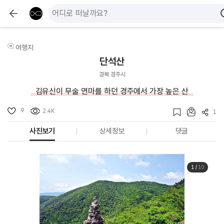
여행지
단석산
경북 경주시
김유신이 무술 연마를 하던 경주에서 가장 높은 산
9
2.4K
1
사진보기
상세정보
댓글
1
/
10