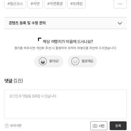
#등산코스
#자연
#자연풍경
#트래킹
#혼자가도좋은
콘텐츠 등록 및 수정 문의
국내디지털마케팅팀
033-813-3500
해당 여행지가 마음에 드시나요?
평가를 해주시면 개인화 추천 시 활용하여 최적의 여행지를 추천해 드리겠습니다.
좋아요!
별로예요
댓글
(
1
건)
유의사항
등록
사진