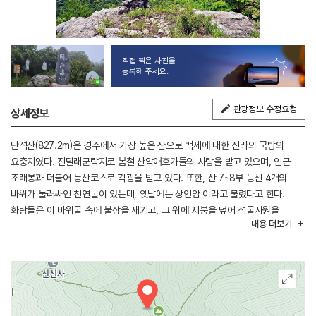
직접 찍은 사진을
등록해 주세요.
관광정보 수정요청
상세정보
단석산(827.2m)은 경주에서 가장 높은 산으로 백제에 대한 신라의 국방의
요충지였다. 진달래군락지로 봄철 산악애호가들의 사랑을 받고 있으며, 인근
조래봉과 더불어 등산코스로 각광을 받고 있다. 또한, 산 7~8부 능선 4개의
바위가 둘러싸인 천연굴이 있는데, 옛날에는 상인암 이라고 불렸다고 한다.
화랑들은 이 바위굴 속에 불상을 새기고, 그 위에 지붕을 덮어 석굴사원을
내용
더보기
만들었다. 이 절을 신선사(神仙寺) 또는 단석사(斷石寺)라고 부른다. 내부의
마애불상은 국보로 지정되었다.