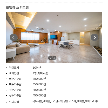
풀빌라 스위트룸
1
/
2
객실크기
109m²
숙박인원
4명(최대 6명)
비수기주중
280,000원
비수기주말
450,000원
성수기주중
280,000원
성수기주말
450,000원
목욕시설,에어콘,TV,인터넷,냉장고,쇼파,테이블,헤어드라이기
편의시설