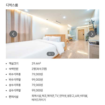
디럭스룸
1
/
2
객실크기
29.4m²
숙박인원
2명(최대 3명)
비수기주중
79,000원
비수기주말
99,000원
성수기주중
79,000원
성수기주말
99,000원
목욕시설,욕조,에어콘,TV,인터넷,냉장고,쇼파,테이블,
편의시설
헤어드라이기