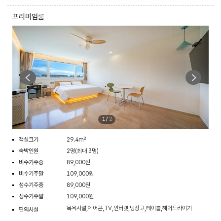
프리미엄룸
1
/
2
객실크기
29.4m²
숙박인원
2명(최대 3명)
비수기주중
89,000원
비수기주말
109,000원
성수기주중
89,000원
성수기주말
109,000원
목욕시설,에어콘,TV,인터넷,냉장고,테이블,헤어드라이기
편의시설