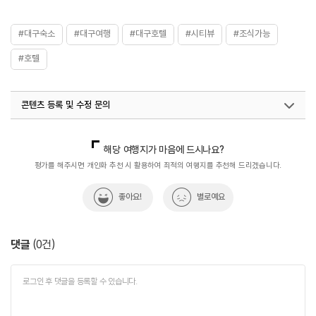
#대구숙소
#대구여행
#대구호텔
#시티뷰
#조식가능
#호텔
콘텐츠 등록 및 수정 문의
국내디지털마케팅팀
033-813-3500
해당 여행지가 마음에 드시나요?
평가를 해주시면 개인화 추천 시 활용하여 최적의 여행지를 추천해 드리겠습니다.
좋아요!
별로예요
댓글
(
0
건)