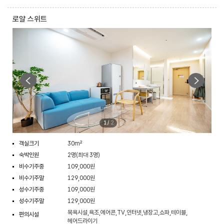
로얄 스위트
1
/
2
객실크기
30m²
숙박인원
2명(최대 3명)
비수기주중
109,000원
비수기주말
129,000원
성수기주중
109,000원
성수기주말
129,000원
목욕시설,욕조,에어콘,TV,인터넷,냉장고,쇼파,테이블,
편의시설
헤어드라이기