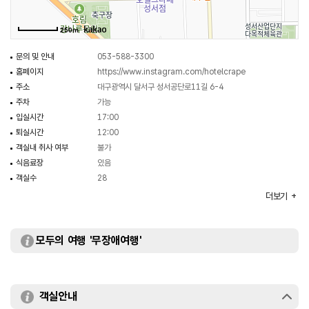
250m
문의 및 안내
053-588-3300
홈페이지
https://www.instagram.com/hotelcrape
주소
대구광역시 달서구 성서공단로11길 6-4
주차
가능
입실시간
17:00
퇴실시간
12:00
객실내 취사 여부
불가
식음료장
있음
객실수
28
객실유형
양실
더보기
규모
7층
부대시설
모두의 여행 '무장애여행'
객실안내