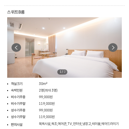
스위트B룸
1
/
2
객실크기
30m²
숙박인원
2명(최대 3명)
비수기주중
99,000원
비수기주말
119,000원
성수기주중
99,000원
성수기주말
119,000원
목욕시설,욕조,에어콘,TV,인터넷,냉장고,테이블,헤어드라이기
편의시설