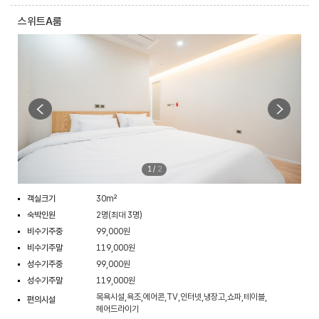
스위트A룸
1
/
2
객실크기
30m²
숙박인원
2명(최대 3명)
비수기주중
99,000원
비수기주말
119,000원
성수기주중
99,000원
성수기주말
119,000원
목욕시설,욕조,에어콘,TV,인터넷,냉장고,쇼파,테이블,
편의시설
헤어드라이기