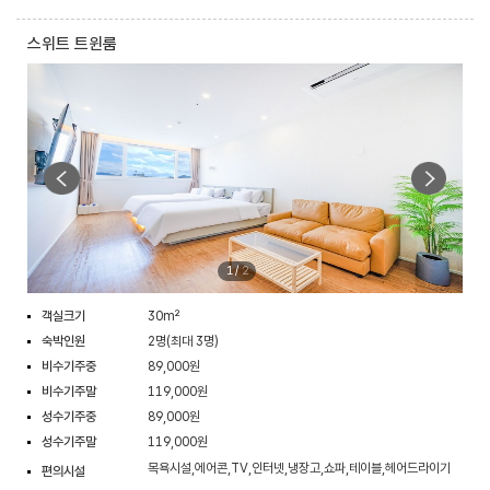
스위트 트윈룸
1
/
2
객실크기
30m²
숙박인원
2명(최대 3명)
비수기주중
89,000원
비수기주말
119,000원
성수기주중
89,000원
성수기주말
119,000원
목욕시설,에어콘,TV,인터넷,냉장고,쇼파,테이블,헤어드라이기
편의시설