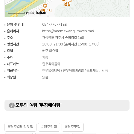
250m
문의 및 안내
054-775-7188
홈페이지
https://woomawang.imweb.me/
주소
경상북도 경주시 숲머리길 168
영업시간
10:00~21:00 (준비시간 15:00~17:00)
휴일
매주 화요일
주차
가능
대표메뉴
한우육회물회
취급메뉴
한우목갈비탕 / 한우육회비빔밥 / 골프채갈비탕 등
화장실
있음
모두의 여행 '무장애여행'
#경주갈비탕맛집
#경주맛집
#경주맛집