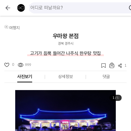
여행지
우마왕 본점
경북 경주시
고기가 듬뿍 들어간 나주식 한우탕 맛집
0
999
1
사진보기
상세정보
댓글
1
/
5