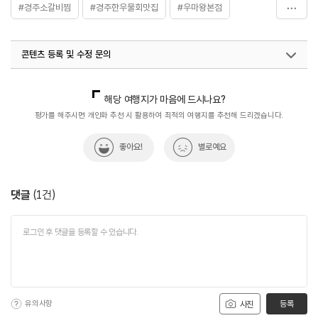
#경주소갈비찜
#경주한우물회맛집
#우마왕본점
#음식
콘텐츠 등록 및 수정 문의
국내디지털마케팅팀
033-813-3500
해당 여행지가 마음에 드시나요?
평가를 해주시면 개인화 추천 시 활용하여 최적의 여행지를 추천해 드리겠습니다.
좋아요!
별로예요
댓글
(
1
건)
유의사항
등록
사진