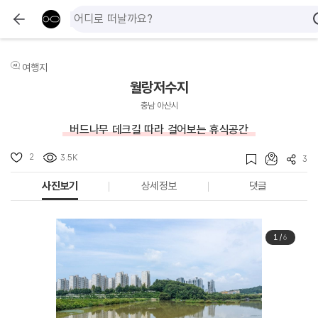
여행지
월랑저수지
충남 아산시
버드나무 데크길 따라 걸어보는 휴식공간
2
3.5K
3
사진보기
상세정보
댓글
1
/
6