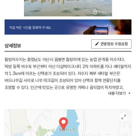
직접 찍은 사진을 등록해 주세요.
관광정보 수정요청
상세정보
월랑저수지는 충청남도 아산시 음봉면 월랑리에 있는 농업 관개용 저수지다.
제방 동쪽 여수토 부근부터 아산 더샵레이크시티 2차 아파트를 지나 새터말까지
약 1.3㎞에 이르는 산책로가 조성되어 있다. 저수지 북부 새터말 부근은
버드나무길 사이로 나무 데크길이 조성되어 있어 산책과 함께 연꽃단지를
조망할 수 있다. 인근에 맛있는 곳으로 유명한 카페나 음식점이 위치하였고,
내용
더보기
내부에서 월랑저수지를 바라보는 경치가 아름다워 뷰맛집으로 홍보를 하고
있다. 저수지를 둘러보며 예쁜 카페와 맛있는 음식점을 함께 둘러보는 관광을 할
수 있다.