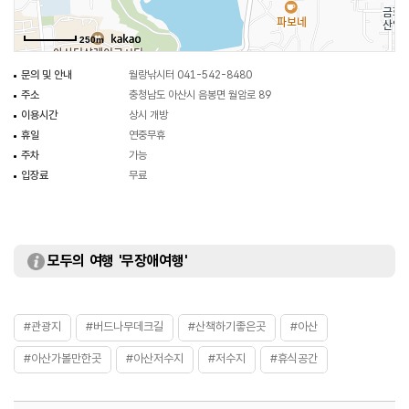
250m
문의 및 안내
월랑낚시터 041-542-8480
주소
충청남도 아산시 음봉면 월암로 89
이용시간
상시 개방
휴일
연중무휴
주차
가능
입장료
무료
모두의 여행 '무장애여행'
#관광지
#버드나무데크길
#산책하기좋은곳
#아산
#아산가볼만한곳
#아산저수지
#저수지
#휴식공간