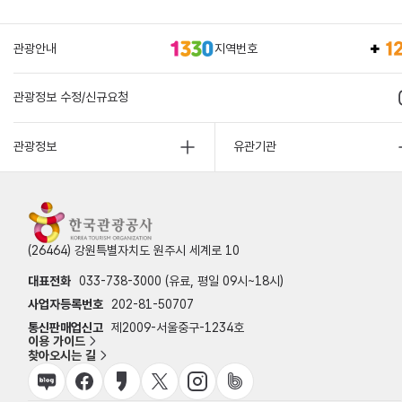
관광안내
지역번호
관광정보 수정/신규요청
관광정보
유관기관
(26464) 강원특별자치도 원주시 세계로 10
대표전화
033-738-3000 (유료, 평일 09시~18시)
사업자등록번호
202-81-50707
통신판매업신고
제2009-서울중구-1234호
이용 가이드
찾아오시는 길