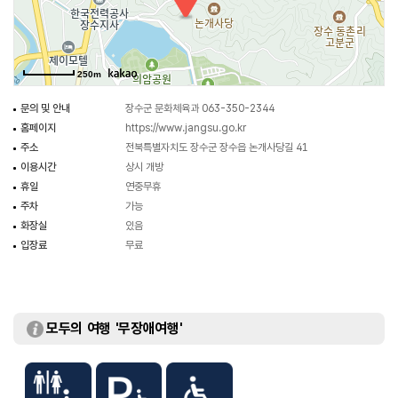
250m
문의 및 안내
장수군 문화체육과 063-350-2344
홈페이지
https://www.jangsu.go.kr
주소
전북특별자치도 장수군 장수읍 논개사당길 41
이용시간
상시 개방
휴일
연중무휴
주차
가능
화장실
있음
입장료
무료
모두의 여행 '무장애여행'