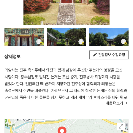
관광정보 수정요청
상세정보
의암사는 진주 촉석루에서 왜장과 함께 남강에 투신한 주논개의 영정을 모신
사당이다. 장수삼절로 알려진 논개는 조선 중기, 진주병사 최경회의 사랑을
받았다 한다. 임진왜란 때 끝까지 저항하던 진주성이 함락되자 왜장들은
촉석루에서 주연을 베풀었다. 기생으로서 그 자리에 참석한 논개는 성의 함락과
군관민의 죽음에 대한 울분을 참지 못하고 왜장 게야무라 후미스케를 바위 위로
내용
더보기
유혹해 껴안은 채 남강 아래로 투신하여 자결하였다. 그가 뛰어내린 바위를 훗날
의암이라 하였다. 지금 사당을 의암사라 부르는 연유이다. 경내에는
생장향수명비각, 기념관, 외삼문, 내삼문, 충의문, 영정각이 차례로 있다.
장수군에서는 의암 주논개가 태어난 매년 음력 9월 3일을 장수군민의 날로
정하고 논개의 숭고한 애국정신을 기리는 추모대제를 지내고 있다.