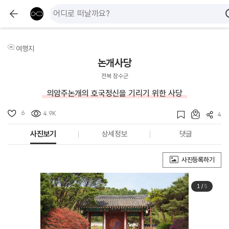
여행지
논개사당
전북 장수군
의암주논개의 호국정신을 기리기 위한 사당
6
4.9K
4
사진보기
상세정보
댓글
사진등록하기
1
/
5