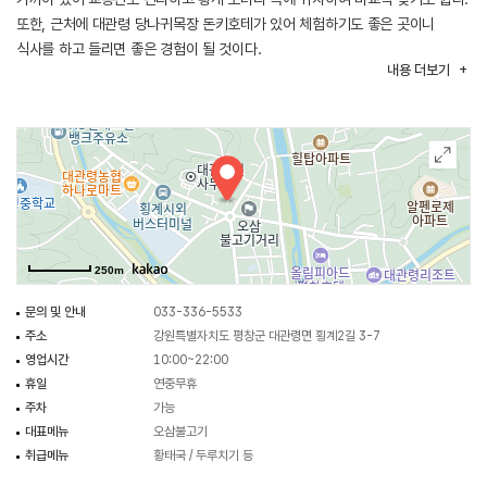
또한, 근처에 대관령 당나귀목장 돈키호테가 있어 체험하기도 좋은 곳이니
식사를 하고 들리면 좋은 경험이 될 것이다.
내용
더보기
(출처 : 강원도청)
250m
문의 및 안내
033-336-5533
주소
강원특별자치도 평창군 대관령면 횡계2길 3-7
영업시간
10:00~22:00
휴일
연중무휴
주차
가능
대표메뉴
오삼불고기
취급메뉴
황태국 / 두루치기 등