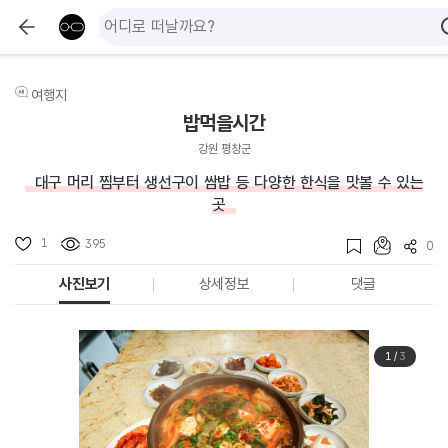
여행지
밥먹을시간
강원 평창군
대구 머리 찜부터 생선구이 쌈밥 등 다양한 한식을 맛볼 수 있는
곳
1
395
0
사진보기
상세정보
댓글
1
/
3