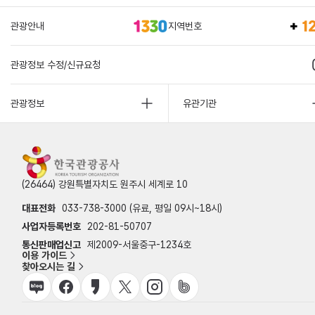
관광안내
지역번호
관광정보 수정/신규요청
관광정보
유관기관
(26464) 강원특별자치도 원주시 세계로 10
대표전화
033-738-3000 (유료, 평일 09시~18시)
사업자등록번호
202-81-50707
통신판매업신고
제2009-서울중구-1234호
이용 가이드
찾아오시는 길