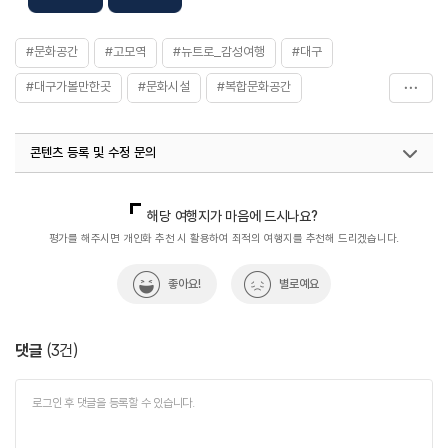
#​문화공간
#고모역
#뉴트로_감성여행
#대구
#대구가볼만한곳
#문화시설
#복합문화공간
#실내여행지_추천
#열린문화공간
#친구와함께
콘텐츠 등록 및 수정 문의
국내디지털마케팅팀
033-813-3500
열린관광콘텐츠팀(열린관광-모두의여행)
033-738-3425
해당 여행지가 마음에 드시나요?
평가를 해주시면 개인화 추천 시 활용하여 최적의 여행지를 추천해 드리겠습니다.
좋아요!
별로예요
댓글
(
3
건)