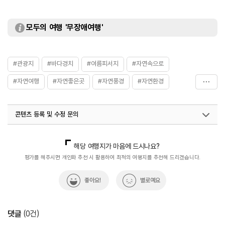
모두의 여행 '무장애여행'
#관광지
#바다경치
#여름피서지
#자연속으로
#자연여행
#자연좋은곳
#자연풍경
#자연환경
#휴식공간
#휴식여행
#휴식하기좋은곳
#힐링여행
콘텐츠 등록 및 수정 문의
국내디지털마케팅팀
033-813-3500
해당 여행지가 마음에 드시나요?
평가를 해주시면 개인화 추천 시 활용하여 최적의 여행지를 추천해 드리겠습니다.
좋아요!
별로예요
댓글
(
0
건)