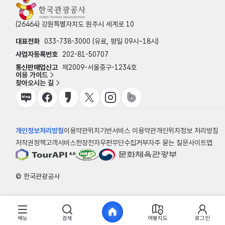
(26464) 강원특별자치도 원주시 세계로 10
대표전화
033-738-3000 (유료, 평일 09시~18시)
사업자등록번호
202-81-50707
통신판매업신고
제2009-서울중구-1234호
이용 가이드
찾아오시는 길
개인정보처리방침
이용약관
위치기반서비스 이용약관
개인위치정보 처리방침
저작권정책
고객서비스헌장
전자우편무단수집거부
자주 묻는 질문
사이트맵
© 한국관광공사
메뉴
검색
여행지도
로그인