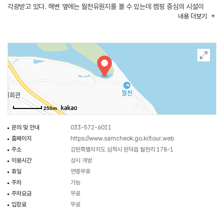
각광받고 있다. 해변 옆에는 월천유원지를 볼 수 있는데 캠핑 중심의 시설이
내용
더보기
갖추어진 마을 관리 휴양지이다. 해변과 함께 관광하기 좋다.
250m
문의 및 안내
033-572-6011
홈페이지
https://www.samcheok.go.kr/tour.web
주소
강원특별자치도 삼척시 원덕읍 월천리 178-1
이용시간
상시 개방
휴일
연중무휴
주차
가능
주차요금
무료
입장료
무료