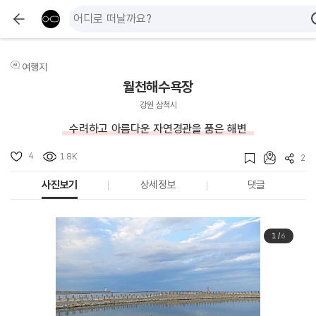
여행지
월천해수욕장
강원 삼척시
수려하고 아름다운 자연경관을 품은 해변
4
1.8K
2
사진보기
상세정보
댓글
1
/
6