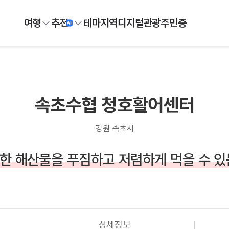
여행
추천
테마
지역
디지털
관광주민증
속초수협 청호활어센터
강원 속초시
한 해산물을 푸짐하고 저렴하게 먹을 수 있
상세정보