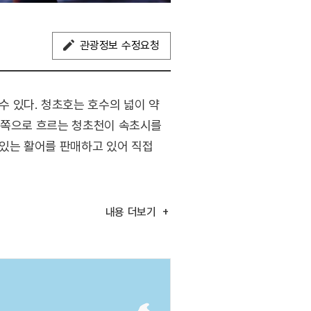
관광정보 수정요청
 있다. 청초호는 호수의 넓이 약
 동쪽으로 흐르는 청초천이 속초시를
있는 활어를 판매하고 있어 직접
바라보며 신선한 해산물을 맛볼 수
내용
더보기
으며, 야간에는 주변 야경이
마을의 활기찬 모습을 몸소 느낄 수
상하면서 여러 가지 재미있는 체험을