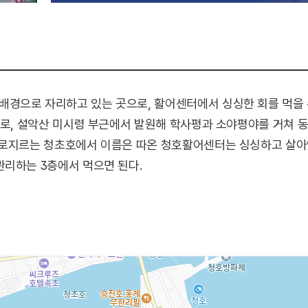
경으로 자리하고 있는 곳으로, 활어센터에서 싱싱한 회를 먹을 수
수로, 설악산 미시령 부근에서 발원해 학사평과 소야평야를 거쳐
가로지르는 청초호에서 이름은 따온 청호활어센터는 싱싱하고 살아
관리하는 3층에서 먹으면 된다.
어회센터에서는 천혜의 자연경관인 울산바위와 청초호를 한눈에 
 건너 속초시 경관을 감상하시면서 싱싱한 활어를 맛볼 수 있어 좋
 싱싱한 생선을 속초시 수협에서 경매하는 모습을 직접 보며 어촌 
포 유람선, 갯배 선착장 등이 있어 바닷바람을 느끼고 자연을 감