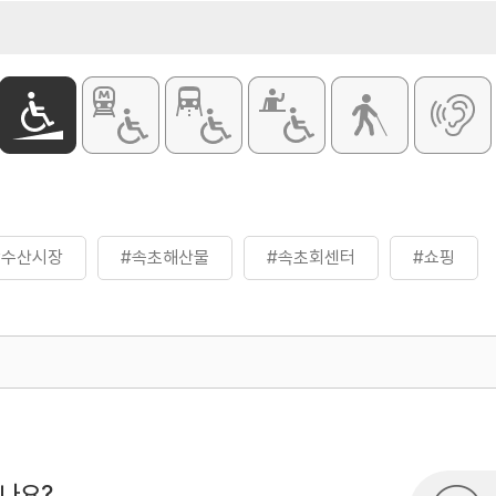
광수산시장
#속초해산물
#속초회센터
#쇼핑
500
열린관광콘텐츠팀(열린관광-모두의
시나요?