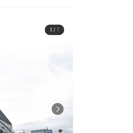
1
/
7