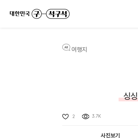
여행지
싱싱
3.7K
2
사진보기