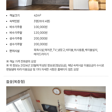
객실크기
42m²
숙박인원
3명(최대 4명)
비수기주중
100,000원
비수기주말
120,000원
성수기주중
200,000원
성수기주말
200,000원
목욕시설,에어콘,TV,냉장고,테이블,취사용품,케이블설치,
편의시설
헤어드라이기
※ 객실 가격 전화문의 요망
※ 위 정보는 2024년 10월에 작성된 정보로(정상요금), 해당 숙박시설 이용요금이 수시로
변동됨에 따라 이용요금 및 기타 자세한 사항은 홈페이지 참조 요망
들꽃(복층형)