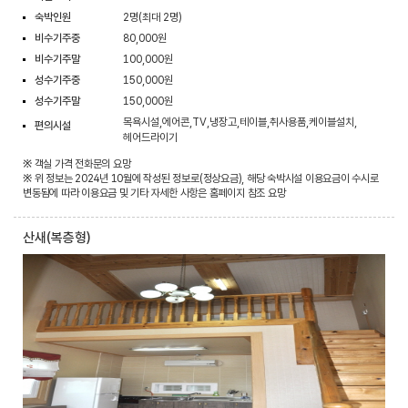
숙박인원
2명(최대 2명)
비수기주중
80,000원
비수기주말
100,000원
성수기주중
150,000원
성수기주말
150,000원
목욕시설,에어콘,TV,냉장고,테이블,취사용품,케이블설치,
편의시설
헤어드라이기
※ 객실 가격 전화문의 요망
※ 위 정보는 2024년 10월에 작성된 정보로(정상요금), 해당 숙박시설 이용요금이 수시로
변동됨에 따라 이용요금 및 기타 자세한 사항은 홈페이지 참조 요망
산새(복층형)