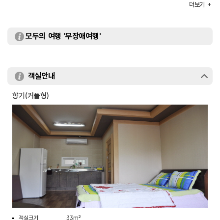
규모
2층
더보기
부대시설
야외바베큐장
모두의 여행 '무장애여행'
객실안내
향기(커플형)
객실크기
33m²