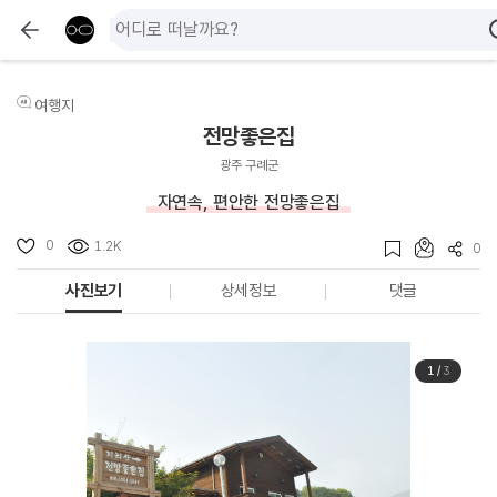
여행지
전망좋은집
광주 구례군
자연속, 편안한 전망좋은집
0
1.2K
0
사진보기
상세정보
댓글
1
/
3