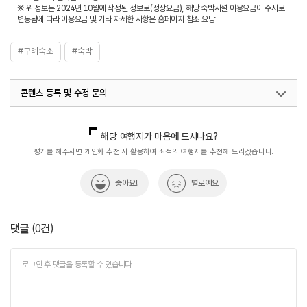
※ 위 정보는 2024년 10월에 작성된 정보로(정상요금), 해당 숙박시설 이용요금이 수시로
변동됨에 따라 이용요금 및 기타 자세한 사항은 홈페이지 참조 요망
#구례숙소
#숙박
콘텐츠 등록 및 수정 문의
국내디지털마케팅팀
033-813-3500
해당 여행지가 마음에 드시나요?
평가를 해주시면 개인화 추천 시 활용하여 최적의 여행지를 추천해 드리겠습니다.
좋아요!
별로예요
댓글
(
0
건)