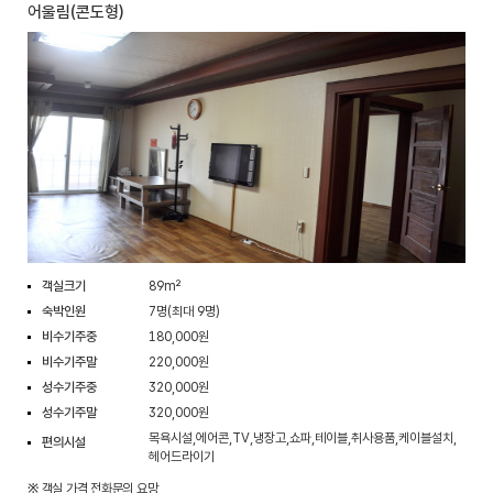
어울림(콘도형)
객실크기
89m²
숙박인원
7명(최대 9명)
비수기주중
180,000원
비수기주말
220,000원
성수기주중
320,000원
성수기주말
320,000원
목욕시설,에어콘,TV,냉장고,쇼파,테이블,취사용품,케이블설치,
편의시설
헤어드라이기
※ 객실 가격 전화문의 요망