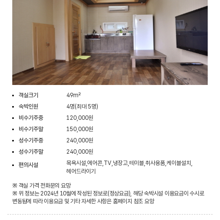
객실크기
49m²
숙박인원
4명(최대 5명)
비수기주중
120,000원
비수기주말
150,000원
성수기주중
240,000원
성수기주말
240,000원
목욕시설,에어콘,TV,냉장고,테이블,취사용품,케이블설치,
편의시설
헤어드라이기
※ 객실 가격 전화문의 요망
※ 위 정보는 2024년 10월에 작성된 정보로(정상요금), 해당 숙박시설 이용요금이 수시로
변동됨에 따라 이용요금 및 기타 자세한 사항은 홈페이지 참조 요망