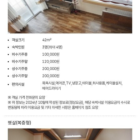
객실크기
42m²
숙박인원
3명(최대 4명)
비수기주중
100,000원
비수기주말
120,000원
성수기주중
200,000원
성수기주말
200,000원
목욕시설,에어콘,TV,냉장고,테이블,취사용품,케이블설치,
편의시설
헤어드라이기
※ 객실 가격 전화문의 요망
※ 위 정보는 2024년 10월에 작성된 정보로(정상요금), 해당 숙박시설 이용요금이 수시로
변동됨에 따라 이용요금 및 기타 자세한 사항은 홈페이지 참조 요망
햇살(복층형)