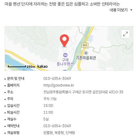
마을 펜션 단지에 자리하는 전망 좋은 집은 심플하고 소박한 인테리어는
내용
더보기
편안함을 느끼게 한다.
250m
문의 및 안내
010-6354-3049
홈페이지
http://goodview.kr
주소
전남광주통합특별시 구례군 토지면 섬진강대로 4310-35
주차
주차 가능
입실시간
15:00
퇴실시간
11:00
객실수
5실
예약안내
010-6354-3049
객실유형
원룸형, 복층형, 단체형