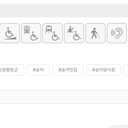
강원평창군
#송어
#송어맛집
#송어양식장
500