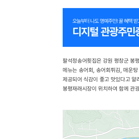
팔석정송어횟집은 강원 평창군 봉평면
메뉴는 송어회, 송어회튀김, 매운탕
제공되어 식감이 좋고 맛있다고 알려
봉평재래시장이 위치하여 함께 관광