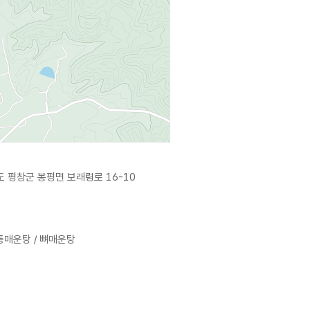
 평창군 봉평면 보래령로 16-10
통매운탕 / 뼈매운탕