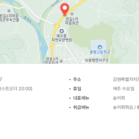
7
주소
강원특별자치도
(라스트오더 20:00)
휴일
매주 수요일
대표메뉴
송어회
취급메뉴
송어회튀김 / 