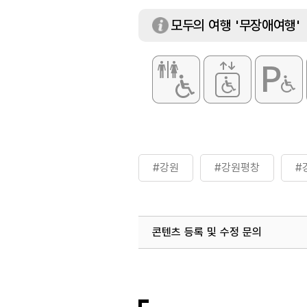
모두의 여행 '무장애여행'
#강원
#강원평창
#
콘텐츠 등록 및 수정 문의
국내디지털마케팅팀
033-813-3