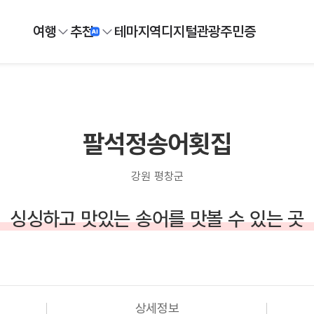
여행
추천
테마
지역
디지털
관광주민증
팔석정송어횟집
강원 평창군
싱싱하고 맛있는 송어를 맛볼 수 있는 곳
상세정보