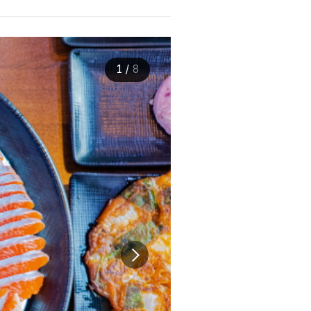
1
/
8