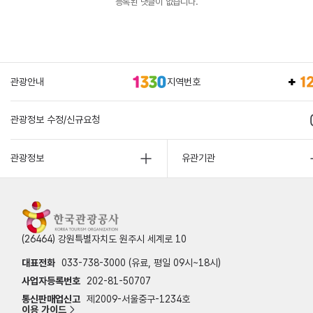
등록된 댓글이 없습니다.
관광안내
지역번호
관광정보 수정/신규요청
관광정보
유관기관
(26464) 강원특별자치도 원주시 세계로 10
대표전화
033-738-3000 (유료, 평일 09시~18시)
사업자등록번호
202-81-50707
통신판매업신고
제2009-서울중구-1234호
이용 가이드