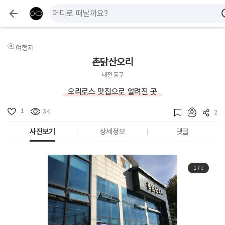
여행지
촌닭산오리
대전 동구
오리로스 맛집으로 알려진 곳
1
3K
2
사진보기
상세정보
댓글
1
/
2