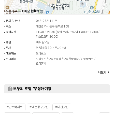
250m
문의 및 안내
042-272-1119
주소
대전광역시 동구 동부로 168
영업시간
11:30 ~ 21:30 (평일 브레이크타임 14:00 ~ 17:00 /
라스트오더 20:00)
휴일
매주 월요일
주차
있음(소형 10대 주차가능)
대표메뉴
오리로스
취급메뉴
오리로스 / 오리주물럭 / 오리한방백숙 / 단호박세트 /
오리훈제
화장실
있음(남/녀 구분)
더보기
모두의 여행 '무장애여행'
#단호박세트
#대전동구맛집
#대전맛집