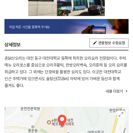
직접 찍은 사진을 등록해 주세요.
관광정보 수정요청
상세정보
촌닭산오리는 대전 동구 대전대학교 동쪽에 위치한 오리요리 전문점이다. 주력
메뉴 오리로스를 중심으로 오리주물럭, 한방오리백숙, 오리훈제 등 오리 요리를
취급하고 있다. 그 외에는 단호박을 활용한 요리도 있다. 이곳은 대전대학교
인근 주택가에 있으면서도 솔랑산(318m) 자락에 있어 가벼운 등산과 함께
즐겨도 좋다.
내용
더보기
촌닭산오리는 동부로를 통해 접근할 수 있으며, 고속도로는 경부고속도로
대전IC와 통영대전고속도로 판암IC가 가깝다. 대중교통은 대전도시철도
1호선 판암역을 이용할 수 있다. 주변에는 대전대학교, 솔랑산 외에 식장산,
세천공원 등이 있다.