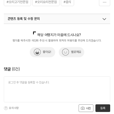
#오리고기전문점
#오리요리전문점
#음식
#촌닭산오리식당
콘텐츠 등록 및 수정 문의
국내디지털마케팅팀
033-813-3500
해당 여행지가 마음에 드시나요?
평가를 해주시면 개인화 추천 시 활용하여 최적의 여행지를 추천해 드리겠습니다.
좋아요!
별로예요
댓글
(
0
건)
유의사항
등록
사진