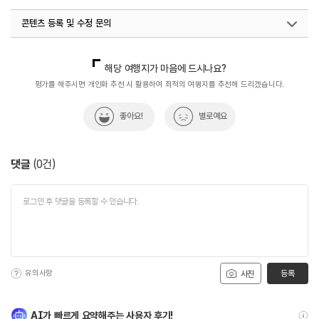
콘텐츠 등록 및 수정 문의
국내디지털마케팅팀
033-813-3500
해당 여행지가 마음에 드시나요?
평가를 해주시면 개인화 추천 시 활용하여 최적의 여행지를 추천해 드리겠습니다.
좋아요!
별로예요
댓글
(
0
건)
유의사항
등록
사진
AI가 빠르게 요약해주는 사용자 후기!