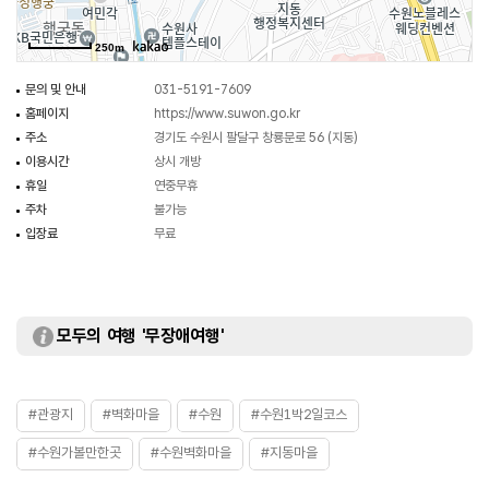
250m
문의 및 안내
031-5191-7609
홈페이지
https://www.suwon.go.kr
주소
경기도 수원시 팔달구 창룡문로 56 (지동)
이용시간
상시 개방
휴일
연중무휴
주차
불가능
입장료
무료
모두의 여행 '무장애여행'
#관광지
#벽화마을
#수원
#수원1박2일코스
#수원가볼만한곳
#수원벽화마을
#지동마을