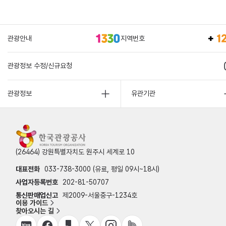
관광안내
지역번호
관광정보 수정/신규요청
관광정보
유관기관
(26464) 강원특별자치도 원주시 세계로 10
대표전화
033-738-3000 (유료, 평일 09시~18시)
사업자등록번호
202-81-50707
통신판매업신고
제2009-서울중구-1234호
이용 가이드
찾아오시는 길