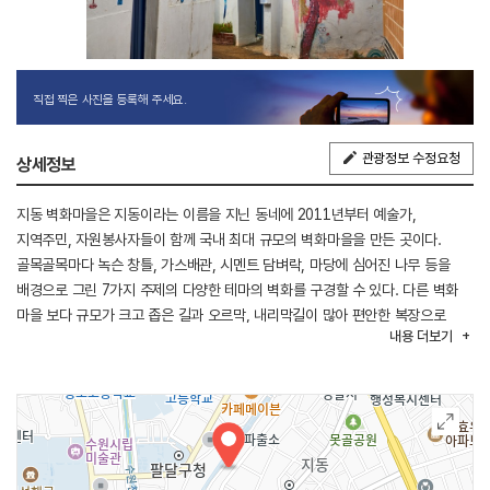
직접 찍은 사진을 등록해 주세요.
관광정보 수정요청
상세정보
지동 벽화마을은 지동이라는 이름을 지닌 동네에 2011년부터 예술가,
지역주민, 자원봉사자들이 함께 국내 최대 규모의 벽화마을을 만든 곳이다.
골목골목마다 녹슨 창틀, 가스배관, 시멘트 담벼락, 마당에 심어진 나무 등을
배경으로 그린 7가지 주제의 다양한 테마의 벽화를 구경할 수 있다. 다른 벽화
마을 보다 규모가 크고 좁은 길과 오르막, 내리막길이 많아 편안한 복장으로
내용
더보기
방문하는 것을 추천한다. 그리고 이곳은 2021년도 SBS 방영드라마 ‘그 해
우리는’ 촬영장소인데 지동슈퍼 옆으로 초록 대문이 드라마 속 주인공 국연수
(김다미)의 집이다. 맞은편에 무지개 벽화도 자주 등장했기 때문에 이곳에서
인증샷을 남기는 팬들도 많다.