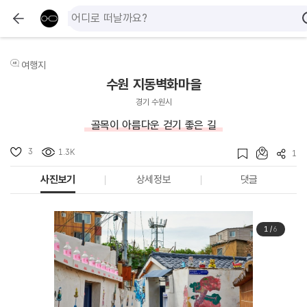
여행지
수원 지동벽화마을
경기 수원시
골목이 아름다운 걷기 좋은 길
3
1.3K
1
사진보기
상세정보
댓글
1
/
6