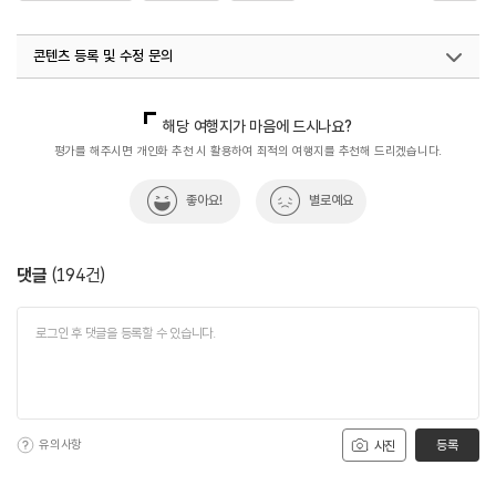
#전북특별자치도_여행지_추천
#한옥카페
콘텐츠 등록 및 수정 문의
국내디지털마케팅팀
033-813-3500
해당 여행지가 마음에 드시나요?
평가를 해주시면 개인화 추천 시 활용하여 최적의 여행지를 추천해 드리겠습니다.
좋아요!
별로예요
댓글
(
194
건)
유의사항
등록
사진