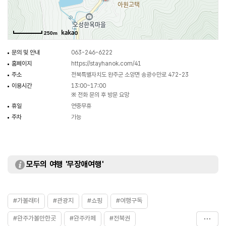
250m
문의 및 안내
063-246-6222
홈페이지
https://stayhanok.com/41
주소
전북특별자치도 완주군 소양면 송광수만로 472-23
이용시간
13:00~17:00
※ 전화 문의 후 방문 요망
휴일
연중무휴
주차
가능
모두의 여행 '무장애여행'
#가볼래터
#관광지
#쇼핑
#여행구독
#완주가볼만한곳
#완주카페
#전북권