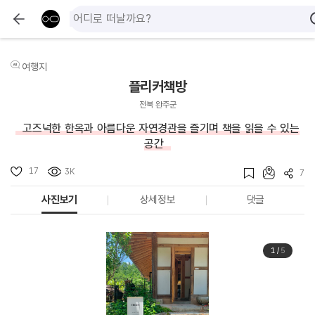
여행지
플리커책방
전북 완주군
고즈넉한 한옥과 아름다운 자연경관을 즐기며 책을 읽을 수 있는
공간
17
3K
7
사진보기
상세정보
댓글
1
/
5