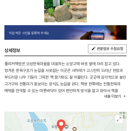
직접 찍은 사진을 등록해 주세요.
관광정보 수정요청
상세정보
플리커책방은 오성한옥마을을 대표하는 소양고택 바로 옆에 자리 잡고 있다.
정겨운 한옥구조가 눈길을 사로잡는 이곳은 서까래가 고스란히 드러난 천장과
부드러운 나무 기둥이 그윽한 책 향기와도 잘 어울린다. 곳곳에 감각적으로 놓인
고가구와 전통미가 돋보이는 장식도 눈길을 끈다. 책방 한쪽에는 전통한옥의
매력을 만끽할 수 있는 마룻바닥이 있어 편안하게 방석을 깔고 앉아서 책을
내용
더보기
읽거나 이야기를 나눌 수 있다. 또 기둥 사이에 널찍한 여닫이 창문을 배치해
언제든 고개를 들어 자연을 눈에 담고 상쾌한 바람을 느낄 수 있다. 야외
테라스에선 한옥마을의 정취를 오롯이 즐기기 좋다. 큐레이션서점으로 운영되고
있는 플리커책방엔 소설과 에세이, 시집 등 다양한 종류의 책이 있다. 책을
구매하는 것은 물론 따뜻한 차 한 잔의 여유도 누릴 수 있다.