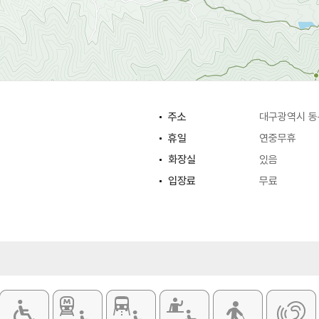
주소
대구광역시 동구
휴일
연중무휴
화장실
있음
입장료
무료