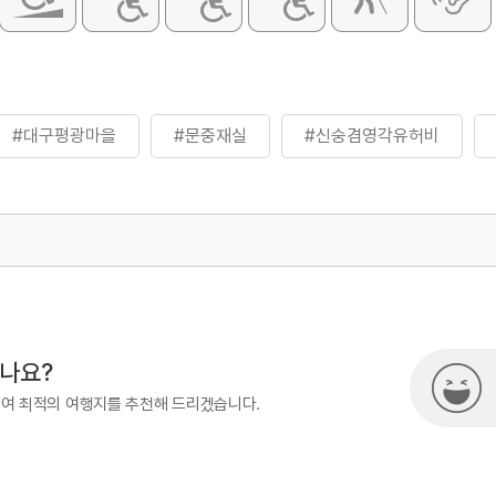
#대구평광마을
#문중재실
#신숭겸영각유허비
500
시나요?
하여 최적의 여행지를 추천해 드리겠습니다.