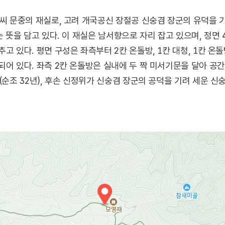
신씨 문중의 재실로, 고려 개국공신 장절공 신숭겸 장군의 유덕을 기
 뜻을 담고 있다. 이 재실은 남서향으로 자리 잡고 있으며, 정면 4칸
고 있다. 평면 구성은 좌측부터 2칸 온돌방, 1칸 대청, 1칸 온
되어 있다. 좌측 2칸 온돌방은 실내에 두 짝 미서기문을 달아 공
(순조 32년), 후손 신정위가 신숭겸 장군의 공덕을 기려 세운 
 재실 연구에 중요한 자료로 평가되며, 특히 건물의 지붕 형식이
다. 매년 음력 9월 9일에는 평산 신씨 문중에서 합동 향사가 거
길은 왕건의 도피로였던 것으로 전해지며, 왕건임도라는 별칭으로
코스 ‘평광동 왕건길’에 속한다. 평광동은 사과마을로도 잘 알려져
지이다.