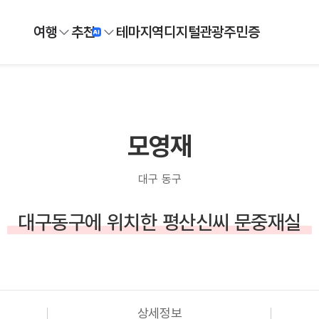
여행
추천
테마
지역
디지털
관광주민증
모영재
대구 동구
대구동구에 위치한 평산신씨 문중재실
상세정보