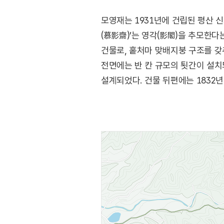
모영재는 1931년에 건립된 평산 
(慕影齋)’는 영각(影閣)을 추모한다는
건물로, 홑처마 맞배지붕 구조를 갖추
전면에는 반 칸 규모의 툇간이 설치
설계되었다. 건물 뒤편에는 1832년
모영재는 일제강점기 영남 지역 문중
맞배지붕을 채택한 점이 주목할 만하
평광동 입구에서 모영재에 이르는 
자리하고 있으며, 팔공산 올레길 4
볼거리와 즐길 거리가 풍부한 관광