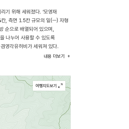
리기 위해 세워졌다. ‘모영재
, 측면 1.5칸 규모의 일(一) 자형
돌방 순으로 배열되어 있으며,
간을 나누어 사용할 수 있도록
신숭겸영각유허비가 세워져 있다.
 향교 사당인 대성전과 같은
내용
더보기
행되고 있다. 모영재가 위치한
 불린다. 주변에는 첨백당이
 있으며, 효자나무를 비롯한 다양한