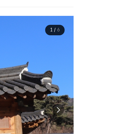
1
/
6