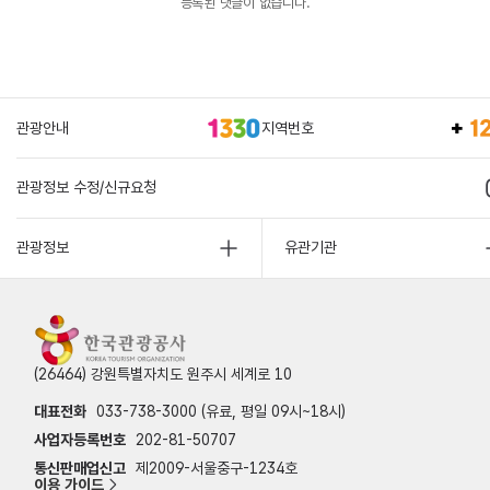
등록된 댓글이 없습니다.
관광안내
지역번호
관광정보 수정/신규요청
관광정보
유관기관
(26464) 강원특별자치도 원주시 세계로 10
대표전화
033-738-3000 (유료, 평일 09시~18시)
사업자등록번호
202-81-50707
통신판매업신고
제2009-서울중구-1234호
이용 가이드