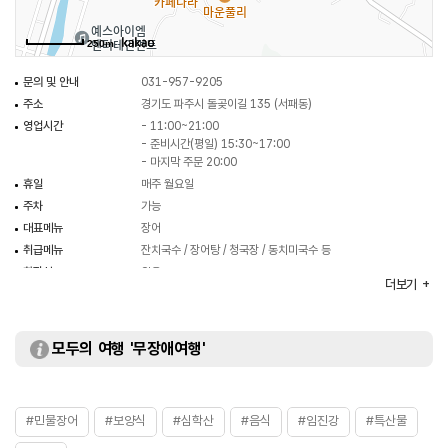
250m
문의 및 안내
031-957-9205
주소
경기도 파주시 돌곶이길 135 (서패동)
영업시간
- 11:00~21:00
- 준비시간(평일) 15:30~17:00
- 마지막 주문 20:00
휴일
매주 월요일
주차
가능
대표메뉴
장어
취급메뉴
잔치국수 / 장어탕 / 청국장 / 동치미국수 등
화장실
있음
더보기
모두의 여행 '무장애여행'
#민물장어
#보양식
#심학산
#음식
#임진강
#특산물