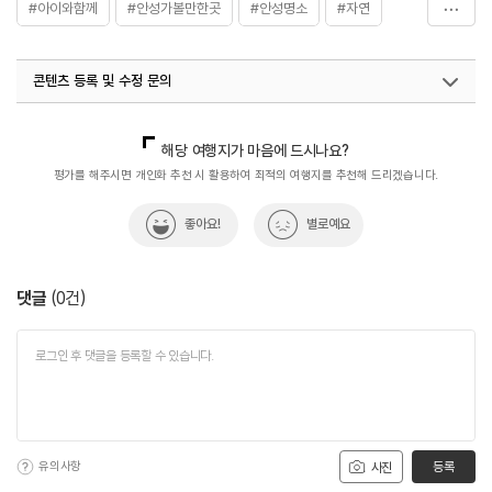
#아이와함께
#안성가볼만한곳
#안성명소
#자연
#천문대
#천체관측
콘텐츠 등록 및 수정 문의
국내디지털마케팅팀
033-813-3500
해당 여행지가 마음에 드시나요?
평가를 해주시면 개인화 추천 시 활용하여 최적의 여행지를 추천해 드리겠습니다.
좋아요!
별로예요
댓글
(
0
건)
유의사항
등록
사진