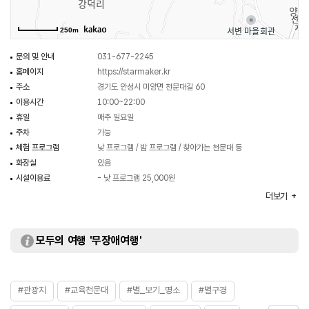
250m
문의 및 안내
031-677-2245
홈페이지
https://starmaker.kr
주소
경기도 안성시 미양면 천문대길 60
이용시간
10:00~22:00
휴일
매주 일요일
주차
가능
체험 프로그램
낮 프로그램 / 밤 프로그램 / 찾아가는 천문대 등
화장실
있음
시설이용료
- 낮 프로그램 25,000원
- 밤 프로그램 30,000원
더보기
- 찾아가는 천문대 30,000원
※ 자세한 사항은 홈페이지 참조
모두의 여행 '무장애여행'
#관광지
#교육천문대
#별_보기_명소
#별구경