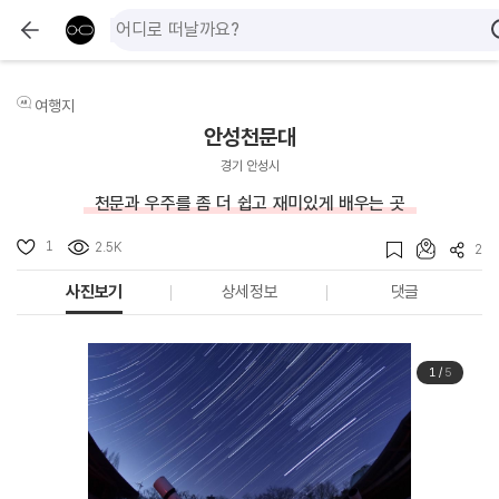
여행지
안성천문대
경기 안성시
천문과 우주를 좀 더 쉽고 재미있게 배우는 곳
1
2.5K
2
사진보기
상세정보
댓글
1
/
5