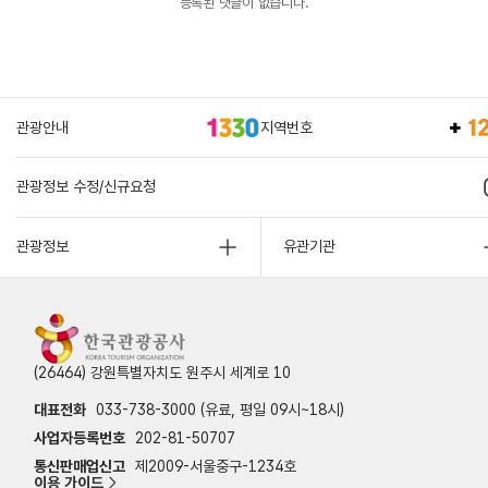
등록된 댓글이 없습니다.
관광안내
지역번호
관광정보 수정/신규요청
관광정보
유관기관
(26464) 강원특별자치도 원주시 세계로 10
대표전화
033-738-3000 (유료, 평일 09시~18시)
사업자등록번호
202-81-50707
통신판매업신고
제2009-서울중구-1234호
이용 가이드