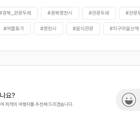
#경북_관광두레
#경북영천시
#관광두레
#관광
#여름휴가
#영천시
#음식관광
#지구마을산책
500
지역관광협력팀(관광두레)
02-7
시나요?
하여 최적의 여행지를 추천해 드리겠습니다.