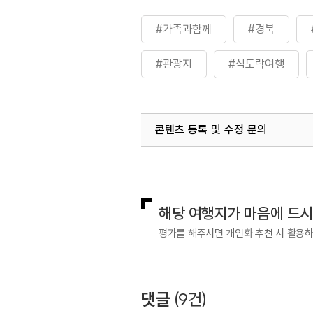
#가족과함께
#경북
#관광지
#식도락여행
#카페
콘텐츠 등록 및 수정 문의
국내디지털마케팅팀
033-813-3
해당 여행지가 마음에 드
평가를 해주시면 개인화 추천 시 활용
댓글
(
9
건)