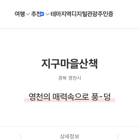
여행
추천
테마
지역
디지털
관광주민증
지구마을산책
경북 영천시
영천의 매력속으로 풍-덩
상세정보