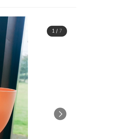
1
/
7