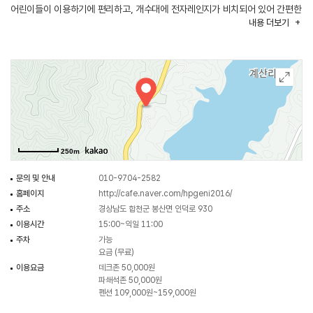
어린이들이 이용하기에 편리하고, 개수대에 전자레인지가 비치되어 있어 간편한
내용
더보기
요리를 해 먹을 수도 있다. 또한 어린이들의 사랑을 받고 있는 트램펄린이
설치되어 있고, 여름철엔 대형 수영장을 운영한다. 뿐만 아니라 캠핑장 옆으로
흐르는 계곡에서 물고기 잡기와 물놀이도 즐길 수 있다.
250m
문의 및 안내
010-9704-2582
홈페이지
http://cafe.naver.com/hpgeni2016/
주소
경상남도 합천군 봉산면 인덕로 930
이용시간
15:00~익일 11:00
주차
가능
요금 (무료)
이용요금
데크존 50,000원
파쇄석존 50,000원
펜션 109,000원~159,000원