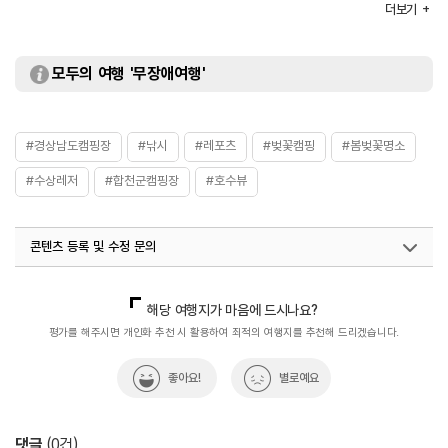
※ 이용요금은 변동될 수 있으므로 홈페이지 참조 또는 전화
더보기
문의 요망
부대시설
물놀이장 / 매점 / 화장실 / 샤워장 / 개수대 등
주요시설
데크존 / 파쇄석존 / 펜션
모두의 여행 '무장애여행'
화장실
있음
#경상남도캠핑장
#낚시
#레포츠
#벚꽃캠핑
#봄벚꽃명소
#수상레저
#합천군캠핑장
#호수뷰
콘텐츠 등록 및 수정 문의
국내디지털마케팅팀
033-813-3500
해당 여행지가 마음에 드시나요?
평가를 해주시면 개인화 추천 시 활용하여 최적의 여행지를 추천해 드리겠습니다.
좋아요!
별로예요
댓글
(
0
건)