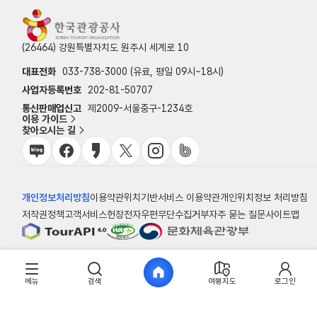
(26464) 강원특별자치도 원주시 세계로 10
대표전화
033-738-3000 (유료, 평일 09시~18시)
사업자등록번호
202-81-50707
통신판매업신고
제2009-서울중구-1234호
이용 가이드
찾아오시는 길
개인정보처리방침
이용약관
위치기반서비스 이용약관
개인위치정보 처리방침
저작권정책
고객서비스헌장
전자우편무단수집거부
자주 묻는 질문
사이트맵
© 한국관광공사
메뉴
검색
여행지도
로그인