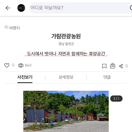
여행지
가람관광농원
경남 합천군
도시에서 벗어나 자연과 함께하는 휴양공간
0
840
0
사진보기
상세정보
댓글
1
/
5