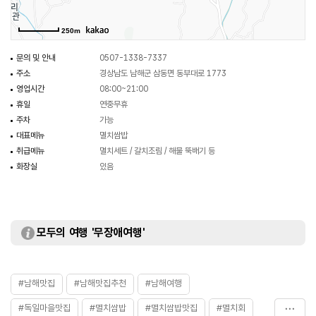
250m
문의 및 안내
0507-1338-7337
주소
경상남도 남해군 삼동면 동부대로 1773
영업시간
08:00~21:00
휴일
연중무휴
주차
가능
대표메뉴
멸치쌈밥
취급메뉴
멸치세트 / 갈치조림 / 해물 뚝배기 등
화장실
있음
모두의 여행 '무장애여행'
#남해맛집
#남해맛집추천
#남해여행
#독일마을맛집
#멸치쌈밥
#멸치쌈밥맛집
#멸치회