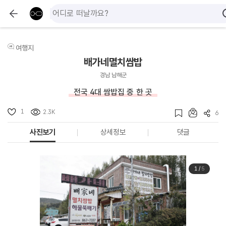
여행지
배가네멸치쌈밥
경남 남해군
전국 4대 쌈밥집 중 한 곳
1
2.3K
6
사진보기
상세정보
댓글
1
/
5