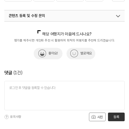
#배가네멸치쌈밥
#음식
콘텐츠 등록 및 수정 문의
국내디지털마케팅팀
033-813-3500
해당 여행지가 마음에 드시나요?
평가를 해주시면 개인화 추천 시 활용하여 최적의 여행지를 추천해 드리겠습니다.
좋아요!
별로예요
댓글
(
1
건)
유의사항
등록
사진