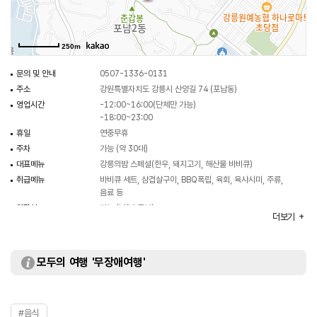
250m
문의 및 안내
0507-1336-0131
주소
강원특별자치도 강릉시 산양길 74 (포남동)
영업시간
-12:00~16:00(단체만 가능)
-18:00~23:00
휴일
연중무휴
주차
가능 (약 30대)
대표메뉴
강릉의밤 스페셜(한우, 돼지고기, 해산물 바비큐)
취급메뉴
바비큐 세트, 삼겹살구이, BBQ폭립, 육회, 육사시미, 주류,
음료 등
화장실
가능 (남/녀 구분)
더보기
모두의 여행 '무장애여행'
#음식