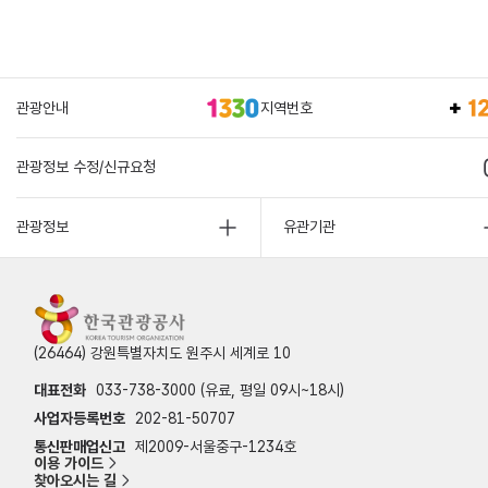
관광안내
지역번호
관광정보 수정/신규요청
관광정보
유관기관
(26464) 강원특별자치도 원주시 세계로 10
대표전화
033-738-3000 (유료, 평일 09시~18시)
사업자등록번호
202-81-50707
통신판매업신고
제2009-서울중구-1234호
이용 가이드
찾아오시는 길