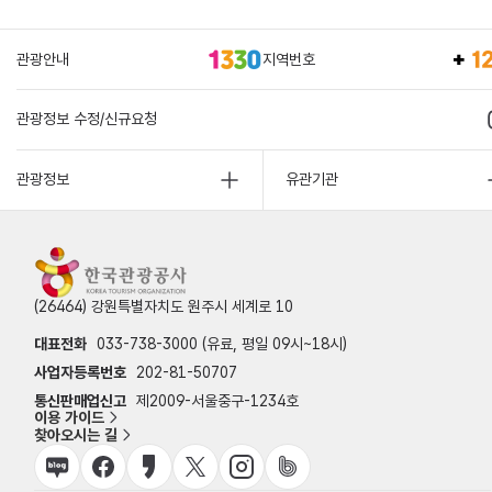
관광안내
지역번호
관광정보 수정/신규요청
관광정보
유관기관
(26464) 강원특별자치도 원주시 세계로 10
대표전화
033-738-3000 (유료, 평일 09시~18시)
사업자등록번호
202-81-50707
통신판매업신고
제2009-서울중구-1234호
이용 가이드
찾아오시는 길