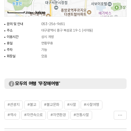
추측된다.
250m
문의 및 안내
053-256-9651
주소
대구광역시 중구 북성로 19-1 (서야동)
이용시간
상시 개방
휴일
연중무휴
주차
가능
화장실
있음
모두의 여행 '무장애여행'
#관광지
#불교
#불교문화
#사찰
#사찰여행
#역사
#자연속으로
#자연환경
#전통사찰
#종교
#한국불교
#휴식공간
#휴식여행