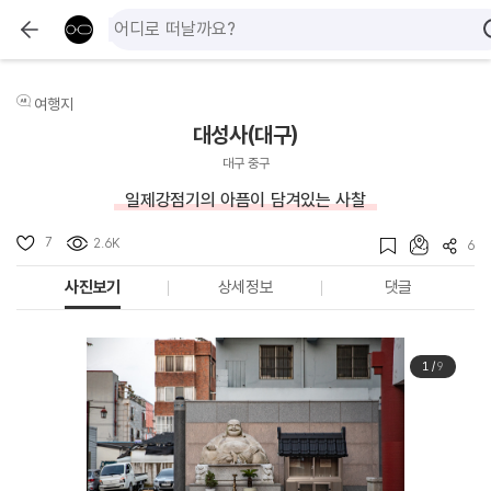
여행지
대성사(대구)
대구 중구
일제강점기의 아픔이 담겨있는 사찰
7
2.6K
6
사진보기
상세정보
댓글
1
/
9