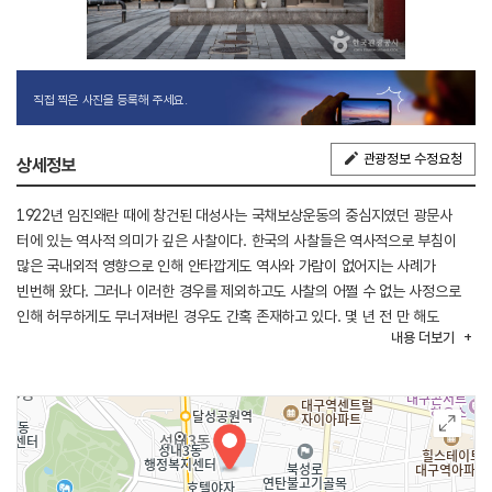
직접 찍은 사진을 등록해 주세요.
관광정보 수정요청
상세정보
1922년 임진왜란 때에 창건된 대성사는 국채보상운동의 중심지였던 광문사
터에 있는 역사적 의미가 깊은 사찰이다. 한국의 사찰들은 역사적으로 부침이
많은 국내외적 영향으로 인해 안타깝게도 역사와 가람이 없어지는 사례가
빈번해 왔다. 그러나 이러한 경우를 제외하고도 사찰의 어쩔 수 없는 사정으로
인해 허무하게도 무너져버린 경우도 간혹 존재하고 있다. 몇 년 전 만 해도
내용
더보기
소박하지만, 가람이 존재했던 대구 대성사가 바로 후자의 경우로 여겨진다. 일제
강점기에 세워진 것으로 알려진 대성사의 현재는 그 터에 4층 건물을 지어 올려
은해사의 대구포교당으로 활용되고 있을 뿐이다. 그러나 ‘대성사’라는 예전의
사명은 그대로 물려받아 부처님의 법음을 대구 지역에 전파하는 데 일조하고
있다. 대구 중구 지역에서 그 터가 가장 오래된 건물로 손꼽혔던 대성사는 일제
강점기에 지어졌던 건물인지라 실은 왜색이 짙었던 것이 멸실의 이유로