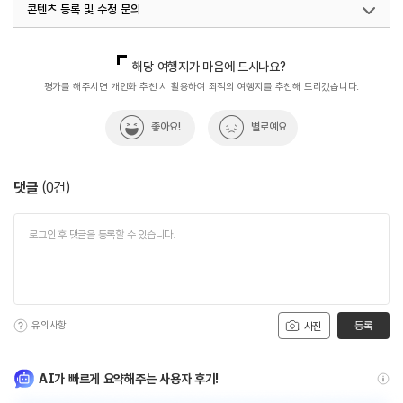
콘텐츠 등록 및 수정 문의
#휴식하기
#휴식하기좋은곳
국내디지털마케팅팀
033-813-3500
해당 여행지가 마음에 드시나요?
평가를 해주시면 개인화 추천 시 활용하여 최적의 여행지를 추천해 드리겠습니다.
좋아요!
별로예요
댓글
(
0
건)
유의사항
등록
사진
AI가 빠르게 요약해주는 사용자 후기!