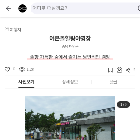
여행지
어은돌힐링야영장
충남 태안군
솔향 가득한 숲에서 즐기는 낭만적인 캠핑
0
1.2K
2
사진보기
상세정보
댓글
1
/
5