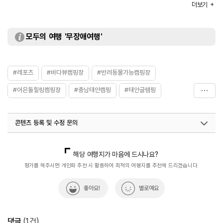
주차
가능
더보기
주차 요금
무료
이용요금
- 캠핑 45,000원~65,000원
- 캠핑하우스 80,000원~130,000원
모두의 여행 '무장애여행'
※ 자세한 사항은 홈페이지 참조 및 전화 문의 요망
주요시설
데크존 / 펜션 / 파쇄석S존 등
화장실
있음
#레포츠
#바다뷰캠핑장
#반려동물가능캠핑장
#어은돌힐링캠핑장
#충남태안캠핑
#태안글램핑
#태안반려동물여행
#태안어은돌힐링야영장
#태안일몰
콘텐츠 등록 및 수정 문의
국내디지털마케팅팀
033-813-3500
해당 여행지가 마음에 드시나요?
평가를 해주시면 개인화 추천 시 활용하여 최적의 여행지를 추천해 드리겠습니다.
좋아요!
별로예요
댓글
(
1
건)