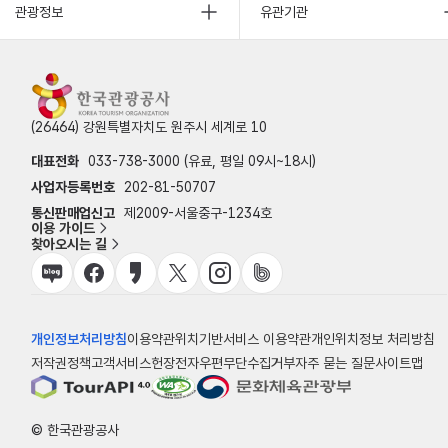
관광정보
유관기관
(26464) 강원특별자치도 원주시 세계로 10
대표전화
033-738-3000 (유료, 평일 09시~18시)
사업자등록번호
202-81-50707
통신판매업신고
제2009-서울중구-1234호
이용 가이드
찾아오시는 길
개인정보처리방침
이용약관
위치기반서비스 이용약관
개인위치정보 처리방침
저작권정책
고객서비스헌장
전자우편무단수집거부
자주 묻는 질문
사이트맵
© 한국관광공사