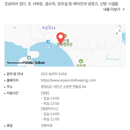
조성되어 있다. 또 샤워장, 음수대, 조리실 및 에어컨과 냉장고, 난방 시설을
내용
더보기
갖추고 있다. 입실과 퇴실 전후로 예약자가 없으면 시간이 조정 가능하다. 특히
해가 지면 솔밭 사이로 조명이 켜지면 밤바다와 어우러져 낭만적인 분위기로
바뀌면서 바닷가 캠핑장의 진면모를 보여준다. 갯벌 체험, 갯바위 낚시 및 선상
낚시도 즐길 수 있으며 각종 싱싱한 해산물을 싼 가격으로 현지에서 구입할 수
있다. 야영장 주변으로 천리포해수욕장, 만리포해수욕장, 파도리해수욕장 등이
있다.
250m
문의 및 안내
010-8699-5436
홈페이지
https://www.eoeundolhealing.com
주소
충청남도 태안군 소원면 연들길 84
이용시간
[캠핑]
- 입실 14:00
- 퇴실 12:00
[캠핑하우스]
- 입실 14:00
- 퇴실 11:00
휴일
연중무휴