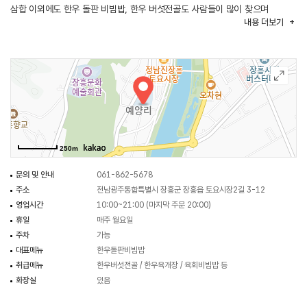
삼합 이외에도 한우 돌판 비빔밥, 한우 버섯전골도 사람들이 많이 찾으며
내용
더보기
육회비빔밥을 주문하면 새로 차려진 반찬이 또 나온다. 또한 표고버섯과 두부,
호박, 양파가 가득 들어 있는 청국장, 바다 향 가득한 매생이탕과 매생이 떡국도
인기 있는 메뉴이다.
250m
문의 및 안내
061-862-5678
주소
전남광주통합특별시 장흥군 장흥읍 토요시장2길 3-12
영업시간
10:00~21:00 (마지막 주문 20:00)
휴일
매주 월요일
주차
가능
대표메뉴
한우돌판비빔밥
취급메뉴
한우버섯전골 / 한우육개장 / 육회비빔밥 등
화장실
있음