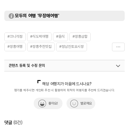
모두의 여행 '무장애여행'
#끄니걱정
#식도락여행
#음식
#장흥삼합
#장흥여행
#장흥추천맛집
#정남진토요시장
#키조개삼합
콘텐츠 등록 및 수정 문의
국내디지털마케팅팀
033-813-3500
해당 여행지가 마음에 드시나요?
평가를 해주시면 개인화 추천 시 활용하여 최적의 여행지를 추천해 드리겠습니다.
좋아요!
별로예요
댓글
(
0
건)