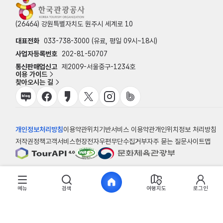
(26464) 강원특별자치도 원주시 세계로 10
대표전화
033-738-3000 (유료, 평일 09시~18시)
사업자등록번호
202-81-50707
통신판매업신고
제2009-서울중구-1234호
이용 가이드
찾아오시는 길
개인정보처리방침
이용약관
위치기반서비스 이용약관
개인위치정보 처리방침
저작권정책
고객서비스헌장
전자우편무단수집거부
자주 묻는 질문
사이트맵
© 한국관광공사
메뉴
검색
여행지도
로그인