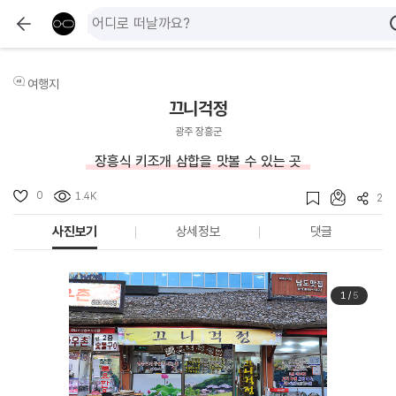
여행지
끄니걱정
광주 장흥군
장흥식 키조개 삼합을 맛볼 수 있는 곳
0
1.4K
2
사진보기
상세정보
댓글
1
/
5