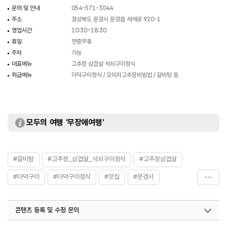
문의 및 안내
054-571-3044
주소
경상북도 문경시 문경읍 새재로 920-1
영업시간
10:30~18:30
휴일
연중무휴
주차
가능
대표메뉴
고추장 삼겹살 석쇠구이정식
취급메뉴
더덕구이정식 / 오미자고추장비빔밥 / 갈비탕 등
모두의 여행 '무장애여행'
#갈비탕
#고추장_삼겹살_석쇠구이정식
#고추장삼겹살
#더덕구이
#더덕구이정식
#맛집
#문경시
#오미자고추장비빔밥
#음식
콘텐츠 등록 및 수정 문의