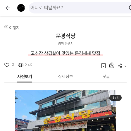
여행지
문경식당
경북 문경시
고추장 삼겹살이 맛있는 문경새재 맛집
2
2.4K
5
사진보기
상세정보
댓글
1
/
5