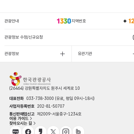
관광안내
지역번호
관광정보 수정/신규요청
관광정보
유관기관
(26464) 강원특별자치도 원주시 세계로 10
대표전화
033-738-3000 (유료, 평일 09시~18시)
사업자등록번호
202-81-50707
통신판매업신고
제2009-서울중구-1234호
이용 가이드
찾아오시는 길