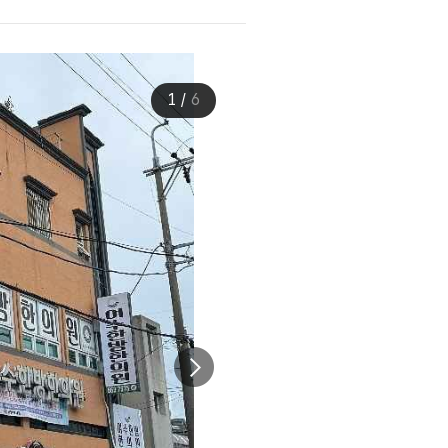
1
/
6