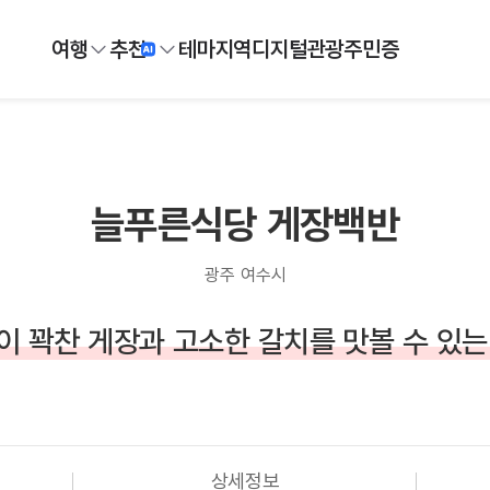
여행
추천
테마
지역
디지털
관광주민증
늘푸른식당 게장백반
광주 여수시
이 꽉찬 게장과 고소한 갈치를 맛볼 수 있는
상세정보