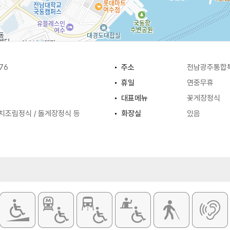
76
주소
전남광주통합특
휴일
연중무휴
대표메뉴
꽃게장정식
치조림정식 / 돌게장정식 등
화장실
있음