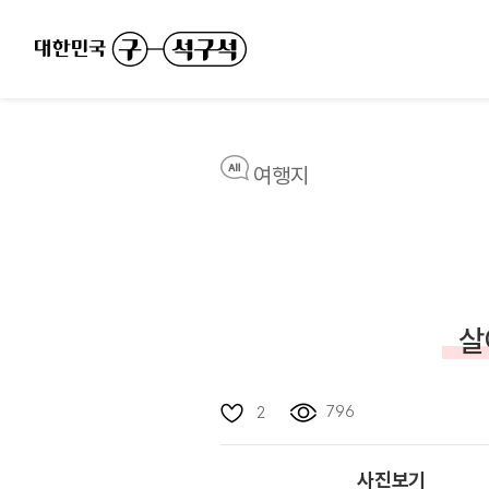
여행지
살
796
2
사진보기