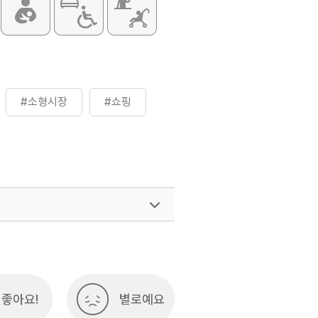
#소형시장
#쇼핑
여행)
033-738-3425
좋아요!
별로예요