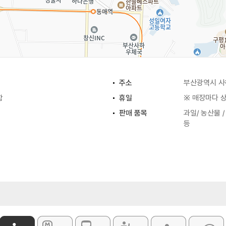
주소
부산광역시 사하
함
휴일
※ 매장마다 
판매 품목
과일/ 농산물 /
등