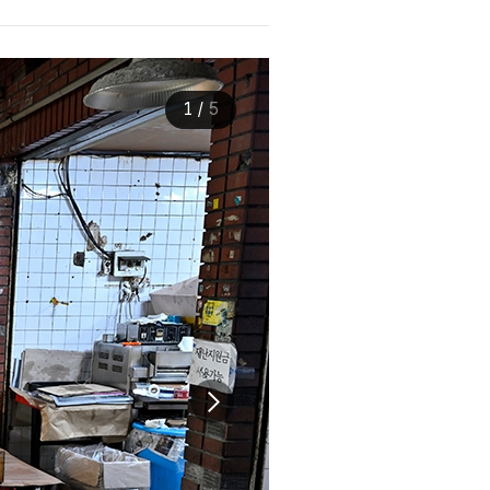
1
/
5