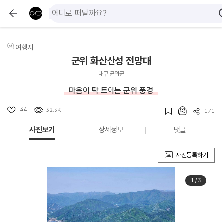
여행지
군위 화산산성 전망대
대구 군위군
마음이 탁 트이는 군위 풍경
44
32.3K
171
사진보기
상세정보
댓글
사진등록하기
1
/
3