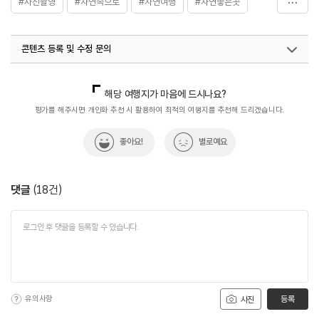
#사진촬영
#자연속으로
#자연여행
#자연좋은곳
#자연풍경
#자연환경
콘텐츠 등록 및 수정 문의
국내디지털마케팅팀
033-813-3500
해당 여행지가 마음에 드시나요?
평가를 해주시면 개인화 추천 시 활용하여 최적의 여행지를 추천해 드리겠습니다.
좋아요!
별로예요
댓글
(
18
건)
유의사항
등록
사진