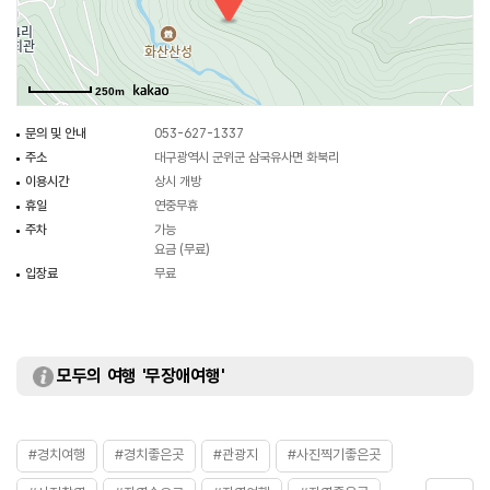
250m
문의 및 안내
053-627-1337
주소
대구광역시 군위군 삼국유사면 화북리
이용시간
상시 개방
휴일
연중무휴
주차
가능
요금 (무료)
입장료
무료
모두의 여행 '무장애여행'
#경치여행
#경치좋은곳
#관광지
#사진찍기좋은곳