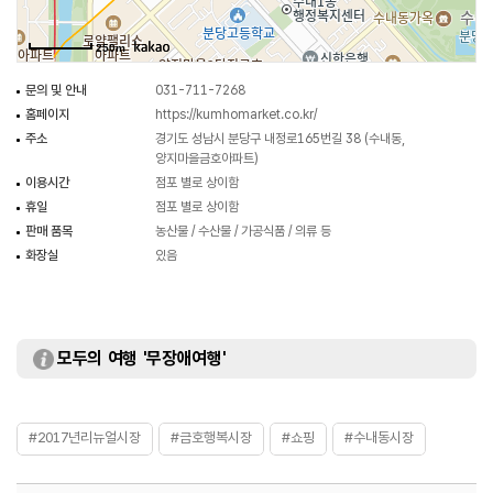
250m
문의 및 안내
031-711-7268
홈페이지
https://kumhomarket.co.kr/
주소
경기도 성남시 분당구 내정로165번길 38 (수내동,
양지마을금호아파트)
이용시간
점포 별로 상이함
휴일
점포 별로 상이함
판매 품목
농산물 / 수산물 / 가공식품 / 의류 등
화장실
있음
모두의 여행 '무장애여행'
#2017년리뉴얼시장
#금호행복시장
#쇼핑
#수내동시장