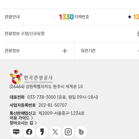
관광안내
지역번호
관광정보 수정/신규요청
관광정보
유관기관
(26464) 강원특별자치도 원주시 세계로 10
대표전화
033-738-3000 (유료, 평일 09시~18시)
사업자등록번호
202-81-50707
통신판매업신고
제2009-서울중구-1234호
이용 가이드
찾아오시는 길