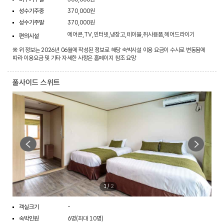
성수기주중
370,000원
성수기주말
370,000원
에어콘,TV,인터넷,냉장고,테이블,취사용품,헤어드라이기
편의시설
※ 위 정보는 2026년 06월에 작성된 정보로 해당 숙박시설 이용 요금이 수시로 변동됨에
따라 이용요금 및 기타 자세한 사항은 홈페이지 참조 요망
풀사이드 스위트
1
/
2
객실크기
-
숙박인원
6명(최대 10명)