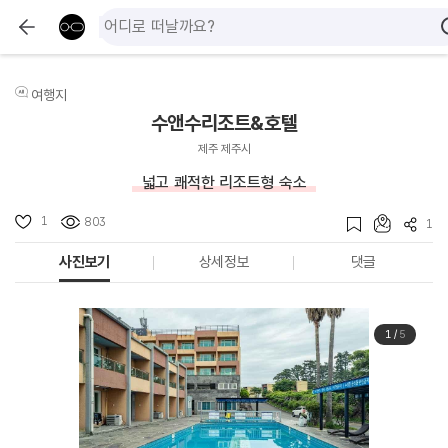
여행지
수앤수리조트&호텔
제주 제주시
넓고 쾌적한 리조트형 숙소
1
803
1
사진보기
상세정보
댓글
1
/
5