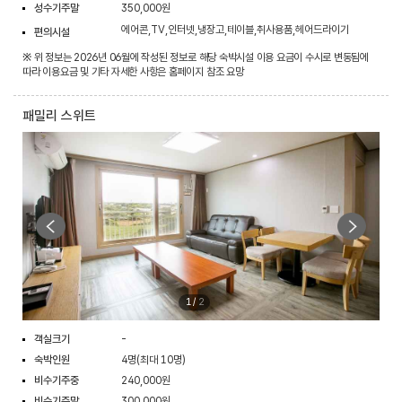
성수기주말
350,000원
에어콘,TV,인터넷,냉장고,테이블,취사용품,헤어드라이기
편의시설
※ 위 정보는 2026년 06월에 작성된 정보로 해당 숙박시설 이용 요금이 수시로 변동됨에
따라 이용요금 및 기타 자세한 사항은 홈페이지 참조 요망
패밀리 스위트
1
/
2
객실크기
-
숙박인원
4명(최대 10명)
비수기주중
240,000원
비수기주말
300,000원