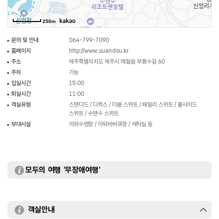
250m
문의 및 안내
064-799-7090
홈페이지
http://www.suandsu.kr
주소
제주특별자치도 제주시 애월읍 부룡수길 60
주차
가능
입실시간
15:00
퇴실시간
11:00
객실유형
스탠다드 / 디럭스 / 더블 스위트 / 패밀리 스위트 / 풀사이드
스위트 / 수앤수 스위트
부대시설
야외수영장 / 야외바비큐장 / 세탁실 등
모두의 여행 '무장애여행'
객실안내