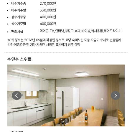
비수기주중
270,000원
비수기주말
330,000원
성수기주중
400,000원
성수기주말
400,000원
에어콘,TV,인터넷,냉장고,쇼파,테이블,취사용품,헤어드라이기
편의시설
※ 위 정보는 2026년 06월에 작성된 정보로 해당 숙박시설 이용 요금이 수시로 변동됨에
따라 이용요금 및 기타 자세한 사항은 홈페이지 참조 요망
수앤수 스위트
1
/
2