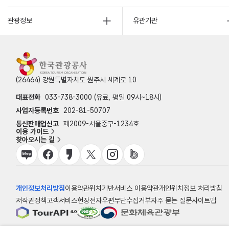
관광정보
유관기관
(26464) 강원특별자치도 원주시 세계로 10
대표전화
033-738-3000 (유료, 평일 09시~18시)
사업자등록번호
202-81-50707
통신판매업신고
제2009-서울중구-1234호
이용 가이드
찾아오시는 길
개인정보처리방침
이용약관
위치기반서비스 이용약관
개인위치정보 처리방침
저작권정책
고객서비스헌장
전자우편무단수집거부
자주 묻는 질문
사이트맵