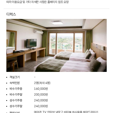
따라 이용요금 및 기타 자세한 사항은 홈페이지 참조 요망
디럭스
객실크기
-
숙박인원
2명(최대 4명)
비수기주중
160,000원
비수기주말
200,000원
성수기주중
240,000원
성수기주말
240,000원
에어콘,TV,인터넷,냉장고,테이블,취사용품,헤어드라이기
편의시설