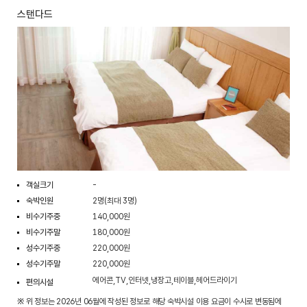
스탠다드
객실크기
-
숙박인원
2명(최대 3명)
비수기주중
140,000원
비수기주말
180,000원
성수기주중
220,000원
성수기주말
220,000원
에어콘,TV,인터넷,냉장고,테이블,헤어드라이기
편의시설
※ 위 정보는 2026년 06월에 작성된 정보로 해당 숙박시설 이용 요금이 수시로 변동됨에