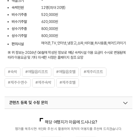
객실크기
-
숙박인원
12명(최대 20명)
비수기주중
520,000원
비수기주말
620,000원
성수기주중
800,000원
성수기주말
800,000원
에어콘,TV,인터넷,냉장고,쇼파,테이블,취사용품,헤어드라이기
편의시설
※ 위 정보는 2026년 06월에 작성된 정보로 해당 숙박시설 이용 요금이 수시로 변동됨에
따라 이용요금 및 기타 자세한 사항은 홈페이지 참조 요망
#숙박
#애월읍리조트
#애월읍호텔
#제주리조트
#제주수앤수
#제주숙박
#제주호텔
콘텐츠 등록 및 수정 문의
국내디지털마케팅팀
033-813-3500
해당 여행지가 마음에 드시나요?
평가를 해주시면 개인화 추천 시 활용하여 최적의 여행지를 추천해 드리겠습니다.