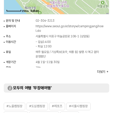
250m
문의 및 안내
02-304-3213
홈페이지
https://www.seoul.go.kr/storyw/campingjang/noe
l.do
주소
서울특별시 마포구 하늘공원로 108-1 (상암동)
이용시간
- 입실14:00
- 퇴실 12:00
휴일
매주 월요일 / 기상특보(호우, 태풍 등) 발령 시 예고 없이
운영중단
개장기간
4월 1일~11월 30일
주차
가능
더보기
이용요금
- A구역 13,000원
- B구역 13,000원
- C구역 10,000원
- D구역 23,000원
모두의 여행 '무장애여행'
- E구역(대형견) 33,000원
- 구역(소형견) 33,000원
※ 이용요금은 변동될 수 있으므로 홈페이지 참조 또는 전화
문의 요망
#노을캠핑장
#도심캠핑장
#레포츠
#서울시캠핑장
화장실
있음