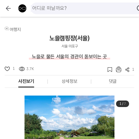
여행지
노을캠핑장(서울)
서울 마포구
노을로 물든 서울의 경관이 돋보이는 곳
1
3.7K
1
사진보기
상세정보
댓글
1
/
7