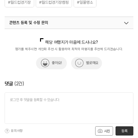
#월드컵경기장
#월드컵경기장캠핑
#일몰명소
콘텐츠 등록 및 수정 문의
국내디지털마케팅팀
033-813-3500
해당 여행지가 마음에 드시나요?
평가를 해주시면 개인화 추천 시 활용하여 최적의 여행지를 추천해 드리겠습니다.
좋아요!
별로예요
댓글
(
2
건)
유의사항
등록
사진