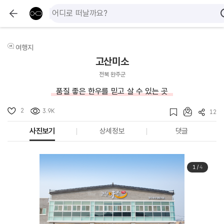
여행지
고산미소
전북 완주군
품질 좋은 한우를 믿고 살 수 있는 곳
2
3.9K
12
사진보기
상세정보
댓글
1
/
4