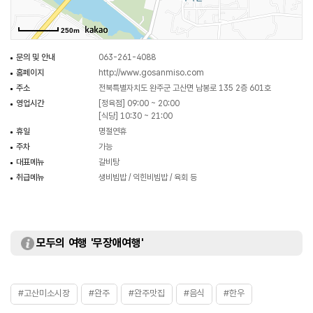
250m
문의 및 안내
063-261-4088
홈페이지
http://www.gosanmiso.com
주소
전북특별자치도 완주군 고산면 남봉로 135 2층 601호
영업시간
[정육점] 09:00 ~ 20:00
[식당] 10:30 ~ 21:00
휴일
명절연휴
주차
가능
대표메뉴
갈비탕
취급메뉴
생비빔밥 / 익힌비빔밥 / 육회 등
모두의 여행 '무장애여행'
#고산미소시장
#완주
#완주맛집
#음식
#한우