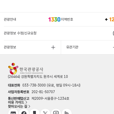
관광안내
지역번호
관광정보 수정/신규요청
관광정보
유관기관
(26464) 강원특별자치도 원주시 세계로 10
대표전화
033-738-3000 (유료, 평일 09시~18시)
사업자등록번호
202-81-50707
통신판매업신고
제2009-서울중구-1234호
이용 가이드
찾아오시는 길