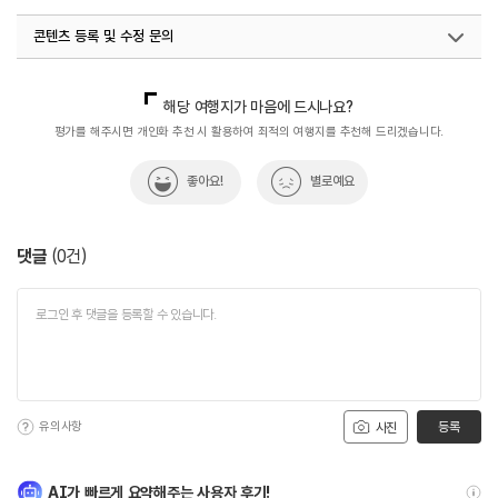
콘텐츠 등록 및 수정 문의
국내디지털마케팅팀
033-813-3500
해당 여행지가 마음에 드시나요?
평가를 해주시면 개인화 추천 시 활용하여 최적의 여행지를 추천해 드리겠습니다.
좋아요!
별로예요
댓글
(
0
건)
유의사항
등록
사진
AI가 빠르게 요약해주는 사용자 후기!