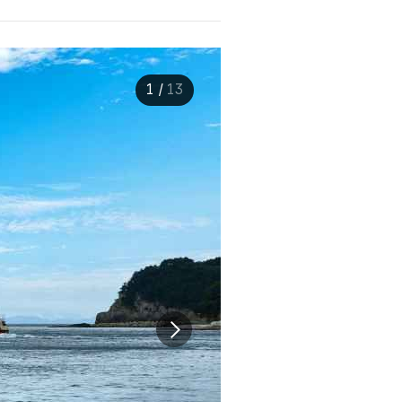
1
/
13