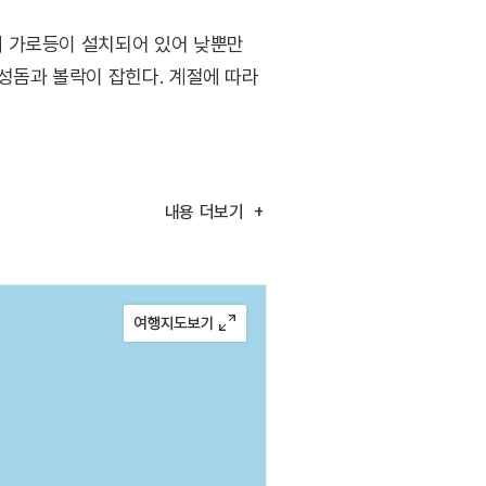
에 가로등이 설치되어 있어 낮뿐만
성돔과 볼락이 잡힌다. 계절에 따라
내용
더보기
위해 배를 타려던 장면이 촬영된
름이다. 에메랄드빛 바다와 고즈넉한
서 배편을 이용해 갈 수 있다.