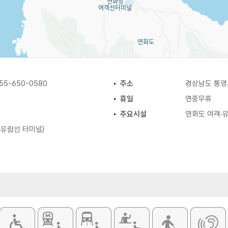
5-650-0580
주소
경상남도 통영
휴일
연중무휴
주요시설
연화도 여객·유
·유람선 터미널)