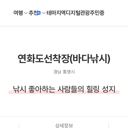
여행
추천
테마
지역
디지털
관광주민증
연화도선착장(바다낚시)
경남 통영시
낚시 좋아하는 사람들의 힐링 성지
상세정보