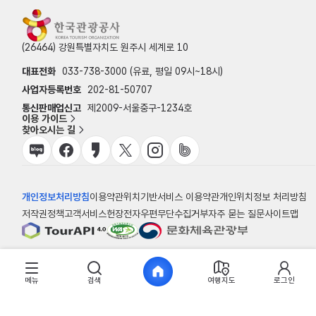
(26464) 강원특별자치도 원주시 세계로 10
대표전화
033-738-3000 (유료, 평일 09시~18시)
사업자등록번호
202-81-50707
통신판매업신고
제2009-서울중구-1234호
이용 가이드
찾아오시는 길
개인정보처리방침
이용약관
위치기반서비스 이용약관
개인위치정보 처리방침
저작권정책
고객서비스헌장
전자우편무단수집거부
자주 묻는 질문
사이트맵
© 한국관광공사
메뉴
검색
여행지도
로그인