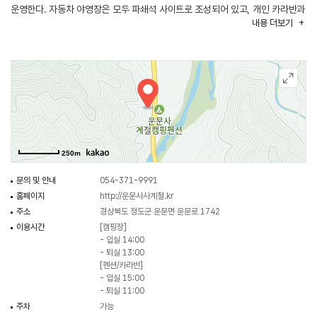
운영한다. 자동차 야영장은 모두 파쇄석 사이트로 조성되어 있고, 개인 카라반과
내용
더보기
트레일러 동반 입장도 가능하다. 카라반 객실에는 침대와 개수대 등 기본 생활에
필요한 시설을 갖춰 편안한 휴식을 제공한다. 사계절 내내 운영하며, 인근에
운문사와 운문산군립공원, 가지산도립공원 등 대표 관광지가 자리해 캠핑과
함께 다양한 자연·문화 관광을 즐기기 좋다. 주변에는 음식점도 많아 식사까지
편리하게 해결할 수 있다.
250m
문의 및 안내
054-371-9991
홈페이지
http://운문사사계절.kr
주소
경상북도 청도군 운문면 운문로 1742
이용시간
[캠핑장]
- 입실 14:00
- 퇴실 13:00
[펜션/카라반]
- 입실 15:00
- 퇴실 11:00
주차
가능