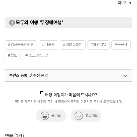
이용요금
- 캠핑장 50,000원~
더보기
- 펜션/카라반 100,000원~
※ 이용요금은 변동될 수 있으므로 홈페이지 참조 또는 전화
문의 요망
모두의 여행 '무장애여행'
주요시설
샤워장 / 개수대 / 수영장 등
화장실
있음
#경상북도캠핑장
#레포츠
#여름물놀이
#와인터널
#운문사
#청도
#청도군캠핑장
콘텐츠 등록 및 수정 문의
국내디지털마케팅팀
033-813-3500
해당 여행지가 마음에 드시나요?
평가를 해주시면 개인화 추천 시 활용하여 최적의 여행지를 추천해 드리겠습니다.
좋아요!
별로예요
댓글
(
0
건)