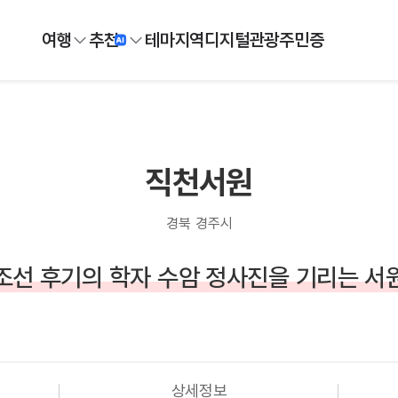
여행
추천
테마
지역
디지털
관광주민증
직천서원
경북 경주시
조선 후기의 학자 수암 정사진을 기리는 서
상세정보