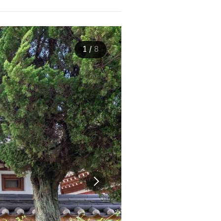
1
/
8