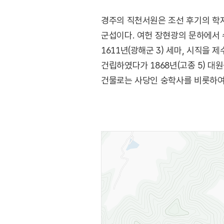
경주의 직천서원은 조선 후기의 학자 
군섭이다. 여헌 장현광의 문하에서 
1611년(광해군 3) 세마, 시직을
건립하였다가 1868년(고종 5) 
건물로는 사당인 숭학사를 비롯하여 
이루어져 있는데, 문중의 행사와 지