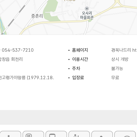
054-537-7210
홈페이지
경북나드리
ht
함창읍 회천리
이용시간
상시 개방
주차
불가능
고령가야왕릉 (1979.12.18.
입장료
무료