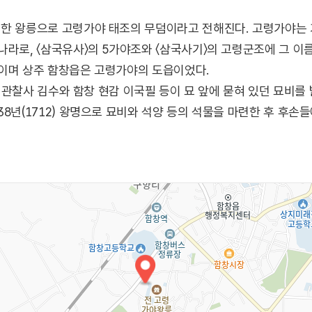
한 왕릉으로 고령가야 태조의 무덤이라고 전해진다. 고령가야는 기
나라로, 〈삼국유사〉의 5가야조와 〈삼국사기〉의 고령군조에 그 이름
나이며 상주 함창읍은 고령가야의 도읍이었다.
상도 관찰사 김수와 함창 현감 이국필 등이 묘 앞에 묻혀 있던 묘비
8년(1712) 왕명으로 묘비와 석양 등의 석물을 마련한 후 후손
도시계획 당시 보존구역으로 결정되고 경상북도 기념물로 지정되었
강생일인 3월 15일에 향사를 지내고 있다.