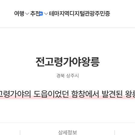
여행
추천
테마
지역
디지털
관광주민증
전고령가야왕릉
경북 상주시
고령가야의 도읍이었던 함창에서 발견된 왕
상세정보