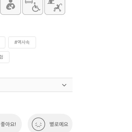
#역사속
험
좋아요!
별로예요