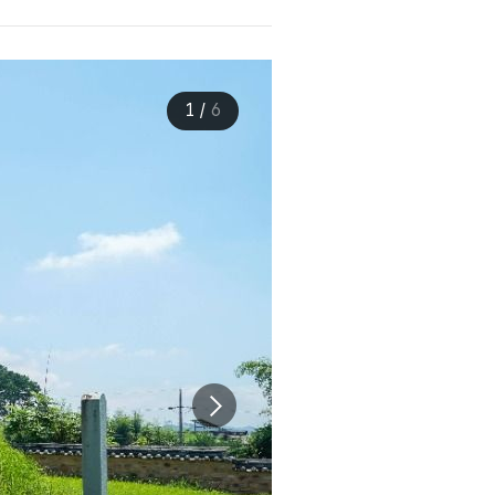
1
/
6