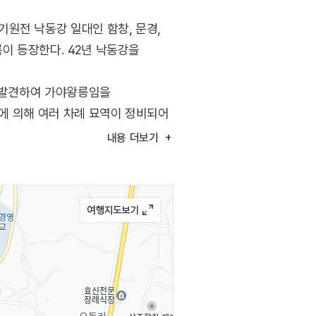
원전 낙동강 일대인 함창, 문경,
이 등장한다. 42년 낙동강을
를 발견하여 가야왕릉임을
들에 의해 여러 차례 묘역이 정비되어
으며, 현재 상주시와 후손이
내용
더보기