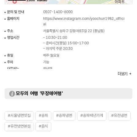
250m
문의 및 안내
0507-1400-6000
홈페이지
https://www.instagram.com/yoochun1982_offici
al
주소
서울특별시 송파구 강동대로3길 22 (풍납동)
영업시간
- 10:30~21:00
- 준비시간(평일) 15:00~17:00
- 마지막 주문 20:30
휴일
매주 월요일
주차
가능
대표메뉴
물냉면
더보기
취급메뉴
비빔냉면 / 회냉면 / 들기름메밀면 등
화장실
있음
모두의 여행 '무장애여행'
#서울냉면맛집
#송파
#송파냉면
#송파백년가게
#유천냉면
#유천냉면본점
#음식