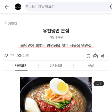
여행지
유천냉면 본점
서울 송파구
물냉면에 최초로 양념장을 넣은 서울식 냉면집
28
1.9K
2
사진보기
상세정보
댓글
1
/
5