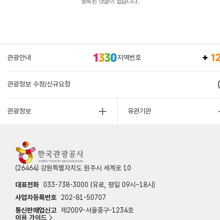
등록된 댓글이 없습니다.
관광안내
지역번호
관광정보 수정/신규요청
관광정보
유관기관
(26464) 강원특별자치도 원주시 세계로 10
대표전화
033-738-3000 (유료, 평일 09시~18시)
사업자등록번호
202-81-50707
통신판매업신고
제2009-서울중구-1234호
이용 가이드