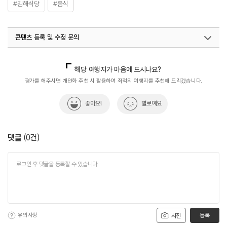
#김해식당
#음식
콘텐츠 등록 및 수정 문의
국내디지털마케팅팀
033-813-3500
해당 여행지가 마음에 드시나요?
평가를 해주시면 개인화 추천 시 활용하여 최적의 여행지를 추천해 드리겠습니다.
좋아요!
별로예요
댓글
(
0
건)
유의사항
등록
사진