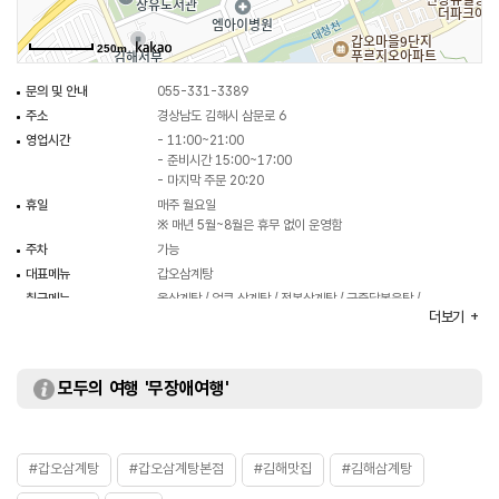
250m
문의 및 안내
055-331-3389
주소
경상남도 김해시 삼문로 6
영업시간
- 11:00~21:00
- 준비시간 15:00~17:00
- 마지막 주문 20:20
휴일
매주 월요일
※ 매년 5월~8월은 휴무 없이 운영함
주차
가능
대표메뉴
갑오삼계탕
취급메뉴
옻삼계탕 / 얼큰 삼계탕 / 전복삼계탕 / 궁중닭볶음탕 /
더보기
해물파전 등
화장실
있음
모두의 여행 '무장애여행'
#갑오삼계탕
#갑오삼계탕본점
#김해맛집
#김해삼계탕