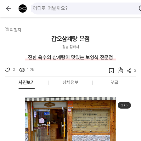
여행지
갑오삼계탕 본점
경남 김해시
진한 육수의 삼계탕이 맛있는 보양식 전문점
2
1.2K
2
사진보기
상세정보
댓글
1
/
5