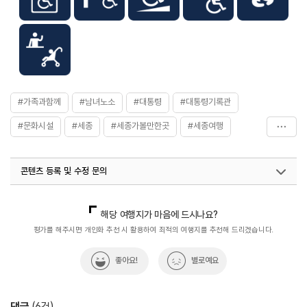
#가족과함께
#남녀노소
#대통령
#대통령기록관
#문화시설
#세종
#세종가볼만한곳
#세종여행
#실내여행지_추천
#아이와함께
#역사속
#역사여행
콘텐츠 등록 및 수정 문의
국내디지털마케팅팀
033-813-3500
열린관광콘텐츠팀(열린관광-모두의여행)
033-738-3425
해당 여행지가 마음에 드시나요?
평가를 해주시면 개인화 추천 시 활용하여 최적의 여행지를 추천해 드리겠습니다.
좋아요!
별로예요
댓글
(
6
건)