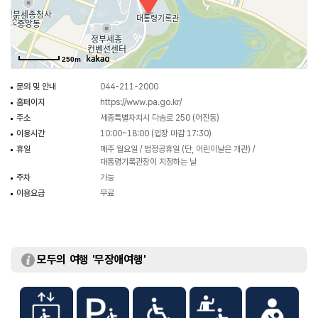
구성되어 있어, 시대별 철학과 정책 방향을 읽을 수 있다. 3층에 위치한 대통령
공간은 청와대의 집무실, 접견실, 춘추관 등을 사실적으로 재현한 공간이다.
관람객은 대통령 의자에 앉아보거나 연설 단상 앞에서 사진을 찍을 수 있는
250m
특별한 체험을 할 수 있다. 지하 1층에는 만 5세 이상~13세 이하 어린이를 위한
어린이체험관이 있다. 이곳에서는 대통령 선거 포스터 만들기, 취임 우표 제작
문의 및 안내
044-211-2000
등 다양한 체험 프로그램이 운영된다. 체험관은 개인 및 단체 모두 사전
홈페이지
https://www.pa.go.kr/
예약제로 운영된다.
주소
세종특별자치시 다솜로 250 (어진동)
이용시간
10:00~18:00 (입장 마감 17:30)
휴일
매주 월요일 / 법정공휴일 (단, 어린이날은 개관) /
대통령기록관장이 지정하는 날
주차
가능
이용요금
무료
모두의 여행 '무장애여행'