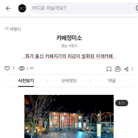
여행지
카페정미소
경남 사천시
화가 출신 카페지기의 미감이 발휘된 이색카페
2
1.9K
3
사진보기
상세정보
댓글
1
/
5