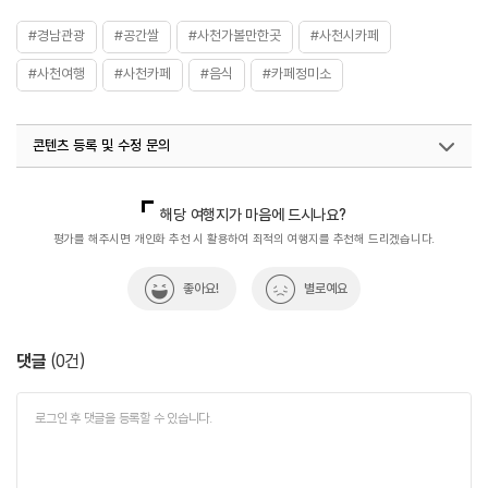
#경남관광
#공간쌀
#사천가볼만한곳
#사천시카페
#사천여행
#사천카페
#음식
#카페정미소
콘텐츠 등록 및 수정 문의
국내디지털마케팅팀
033-813-3500
열린관광콘텐츠팀(열린관광-모두의여행)
033-738-3425
해당 여행지가 마음에 드시나요?
평가를 해주시면 개인화 추천 시 활용하여 최적의 여행지를 추천해 드리겠습니다.
좋아요!
별로예요
댓글
(
0
건)