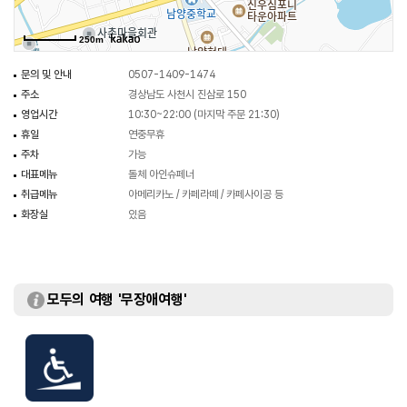
250m
문의 및 안내
0507-1409-1474
주소
경상남도 사천시 진삼로 150
영업시간
10:30~22:00 (마지막 주문 21:30)
휴일
연중무휴
주차
가능
대표메뉴
돌체 아인슈페너
취급메뉴
아메리카노 / 카페라떼 / 카페사이공 등
화장실
있음
모두의 여행 '무장애여행'