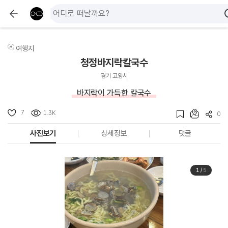
여행지
청정바지락칼국수
경기 고양시
바지락이 가득한 칼국수
7
1.3K
0
사진보기
상세정보
댓글
1
/
5