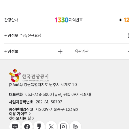
관광안내
지역번호
관광정보 수정/신규요청
관광정보
유관기관
(26464) 강원특별자치도 원주시 세계로 10
대표전화
033-738-3000 (유료, 평일 09시~18시)
사업자등록번호
202-81-50707
통신판매업신고
제2009-서울중구-1234호
이용 가이드
찾아오시는 길