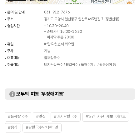
250m
문의 및 안내
031-912-7676
주소
경기도 고양시 일산동구 일산로463번길 7 (정발산동)
영업시간
- 10:30~20:40
- 준비시간 15:00~16:30
- 마지막 주문 20:00
휴일
매달 다섯번째 화요일
주차
가능
대표메뉴
들깨칼국수
취급메뉴
바지락칼국수 / 팥칼국수 / 들깨수제비 / 팥옹심이 등
모두의 여행 '무장애여행'
#들깨칼국수
#맛집
#바지락칼국수
#월간_사진_제보_이벤트
#음식
#팥칼국수담백한_맛