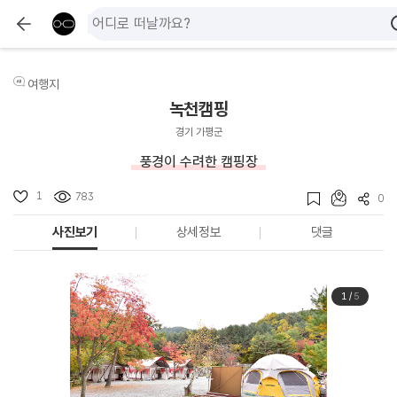
여행지
녹천캠핑
경기 가평군
풍경이 수려한 캠핑장
1
783
0
사진보기
상세정보
댓글
1
/
5