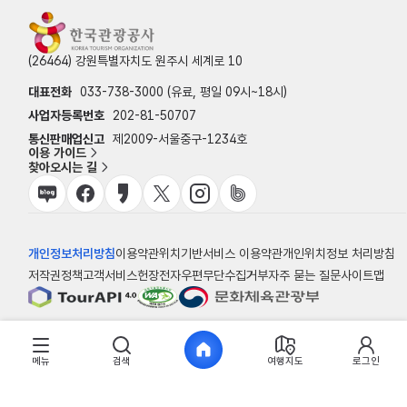
(26464) 강원특별자치도 원주시 세계로 10
대표전화
033-738-3000 (유료, 평일 09시~18시)
사업자등록번호
202-81-50707
통신판매업신고
제2009-서울중구-1234호
이용 가이드
찾아오시는 길
개인정보처리방침
이용약관
위치기반서비스 이용약관
개인위치정보 처리방침
저작권정책
고객서비스헌장
전자우편무단수집거부
자주 묻는 질문
사이트맵
© 한국관광공사
메뉴
검색
여행지도
로그인