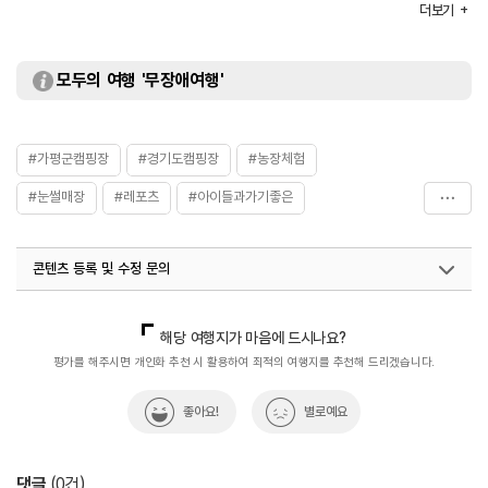
주차
가능
더보기
요금 (무료)
이용요금
[캠핑]
- 45,000원~140,000원
모두의 여행 '무장애여행'
[글램핑]
- 69,000원~179,000원
[민박]
- 80,000원~100,000원
#가평군캠핑장
#경기도캠핑장
#농장체험
[당일 글램핑]
- 59,000원
#눈썰매장
#레포츠
#아이들과가기좋은
※ 이용요금은 변동될 수 있으므로 홈페이지 참조 또는 전화
문의 요망
#여름물놀이
#편리한글램핑
부대시설
전기,무선인터넷,장작판매,온수,트렘폴린,물놀이장,놀이터,
콘텐츠 등록 및 수정 문의
식당,매점
소화기:18, 방화사:11, 화재감지기:9
국내디지털마케팅팀
033-813-3500
화장실
가능
해당 여행지가 마음에 드시나요?
평가를 해주시면 개인화 추천 시 활용하여 최적의 여행지를 추천해 드리겠습니다.
좋아요!
별로예요
댓글
(
0
건)