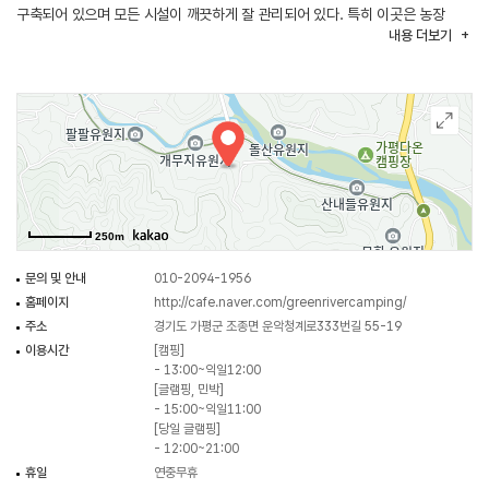
구축되어 있으며 모든 시설이 깨끗하게 잘 관리되어 있다. 특히 이곳은 농장
내용
더보기
체험을 할 수 있는 캠핑장으로, 계절별로 다양한 농작물 체험프로그램(밤 줍기,
잣 줍기, 토마토, 감자, 고구마, 옥수수, 깻잎, 상추 등)을 마련해 놓고 있다.
관리실에서 매점을 운영하고 있으며 어린이들을 위한 놀이터와 트램펄린도
마련되어 있다.
250m
문의 및 안내
010-2094-1956
홈페이지
http://cafe.naver.com/greenrivercamping/
주소
경기도 가평군 조종면 운악청계로333번길 55-19
이용시간
[캠핑]
- 13:00~익일12:00
[글램핑, 민박]
- 15:00~익일11:00
[당일 글램핑]
- 12:00~21:00
휴일
연중무휴