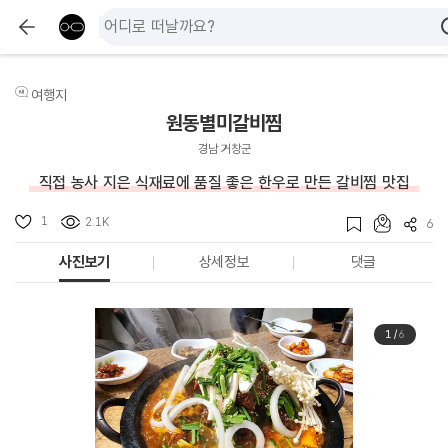
여행지
원동별미갈비찜
경남 거창군
직접 농사 지은 식재료에 품질 좋은 한우로 만든 갈비찜 맛집
1
2.1K
6
사진보기
상세정보
댓글
1
/
6