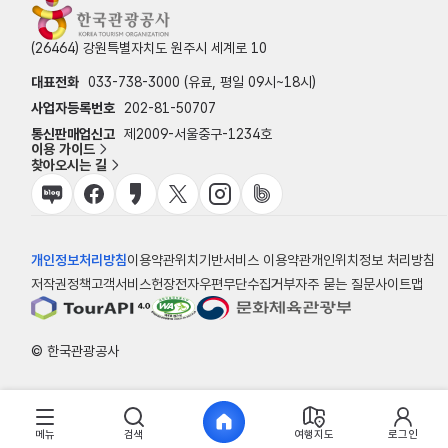
(26464) 강원특별자치도 원주시 세계로 10
대표전화
033-738-3000 (유료, 평일 09시~18시)
사업자등록번호
202-81-50707
통신판매업신고
제2009-서울중구-1234호
이용 가이드
찾아오시는 길
개인정보처리방침
이용약관
위치기반서비스 이용약관
개인위치정보 처리방침
저작권정책
고객서비스헌장
전자우편무단수집거부
자주 묻는 질문
사이트맵
© 한국관광공사
메뉴
검색
여행지도
로그인