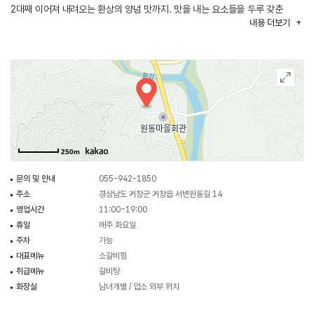
2대째 이어져 내려오는 환상의 양념 맛까지. 맛을 내는 요소들을 두루 갖춘
내용
더보기
진정한 맛집 중의 하나다. 1996년 한국문화전통보존회에서 전통문화명인장을
수여 받은 곳으로 거창에 가면 꼭 들러볼 만하다.
250m
문의 및 안내
055-942-1850
주소
경상남도 거창군 거창읍 서변원동길 14
영업시간
11:00~19:00
휴일
매주 화요일
주차
가능
대표메뉴
소갈비찜
취급메뉴
갈비탕
화장실
남녀개별 / 업소 외부 위치