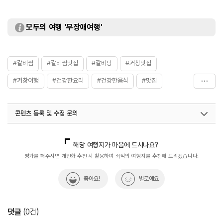
모두의 여행 '무장애여행'
#갈비찜
#갈비찜맛집
#갈비탕
#거창맛집
#거창여행
#건강한요리
#건강한음식
#맛집
#월간_사진_제보_이벤트
#음식
#한식
#한식당
콘텐츠 등록 및 수정 문의
#한식맛집
국내디지털마케팅팀
033-813-3500
해당 여행지가 마음에 드시나요?
평가를 해주시면 개인화 추천 시 활용하여 최적의 여행지를 추천해 드리겠습니다.
좋아요!
별로예요
댓글
(
0
건)