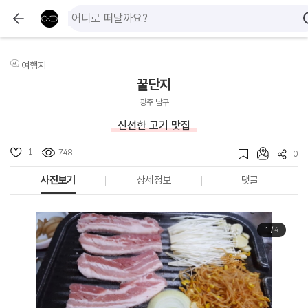
여행지
꿀단지
광주 남구
신선한 고기 맛집
1
748
0
사진보기
상세정보
댓글
1
/
4