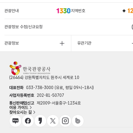
관광안내
지역번호
관광정보 수정/신규요청
관광정보
유관기관
(26464) 강원특별자치도 원주시 세계로 10
대표전화
033-738-3000 (유료, 평일 09시~18시)
사업자등록번호
202-81-50707
통신판매업신고
제2009-서울중구-1234호
이용 가이드
찾아오시는 길