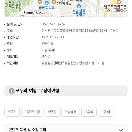
250m
문의 및 안내
062-673-4767
주소
전남광주통합특별시 남구 회재로1186번길 11-1 (주월동)
영업시간
11:30 ~ 22:00
휴일
연중무휴
주차
가능(4대)
대표메뉴
생삼겹
취급메뉴
꽃등심 / 갈비살 / 등심전골 / 한우암소 생고기 등
모두의 여행 '무장애여행'
#고기
#광주맛집
#맛집
#생삼겹
#음식
#한식
콘텐츠 등록 및 수정 문의