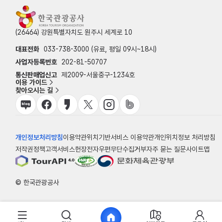
(26464) 강원특별자치도 원주시 세계로 10
대표전화
033-738-3000 (유료, 평일 09시~18시)
사업자등록번호
202-81-50707
통신판매업신고
제2009-서울중구-1234호
이용 가이드
찾아오시는 길
개인정보처리방침
이용약관
위치기반서비스 이용약관
개인위치정보 처리방침
저작권정책
고객서비스헌장
전자우편무단수집거부
자주 묻는 질문
사이트맵
© 한국관광공사