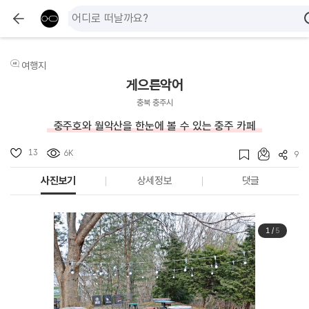
여행지
게으른악어
충북 충주시
충주호와 월악산을 한눈에 볼 수 있는 충주 카페
13
6K
9
사진보기
상세정보
댓글
1
/
5