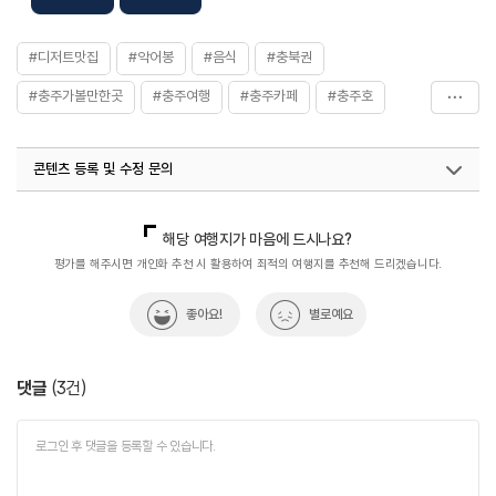
#디저트맛집
#악어봉
#음식
#충북권
#충주가볼만한곳
#충주여행
#충주카페
#충주호
#충청북도_여행지_추천
#친구와함께
콘텐츠 등록 및 수정 문의
국내디지털마케팅팀
033-813-3500
열린관광콘텐츠팀(열린관광-모두의여행)
033-738-3425
해당 여행지가 마음에 드시나요?
평가를 해주시면 개인화 추천 시 활용하여 최적의 여행지를 추천해 드리겠습니다.
좋아요!
별로예요
댓글
(
3
건)