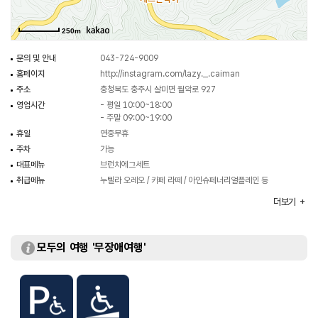
250m
문의 및 안내
043-724-9009
홈페이지
http://instagram.com/lazy._.caiman
주소
충청북도 충주시 살미면 월악로 927
영업시간
- 평일 10:00~18:00
- 주말 09:00~19:00
휴일
연중무휴
주차
가능
대표메뉴
브런치에그세트
취급메뉴
누텔라 오레오 / 카페 라떼 / 아인슈페너리얼플레인 등
화장실
있음
더보기
모두의 여행 '무장애여행'