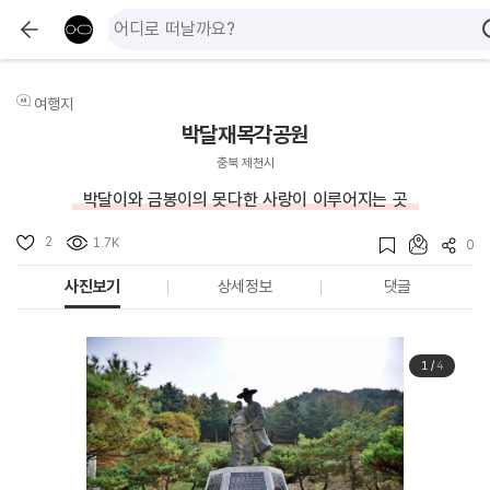
여행지
박달재목각공원
충북 제천시
박달이와 금봉이의 못다한 사랑이 이루어지는 곳
2
1.7K
0
사진보기
상세정보
댓글
1
/
4