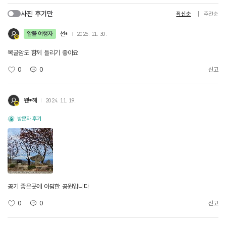
사진 후기만
최신순
추천순
알뜰 여행자
선*
2025. 11. 30.
목굴암도 함께 들리기 좋아요
0
0
신고
왠*해
2024. 11. 19.
방문자 후기
공기 좋은곳에 아담한 공원입니다
0
0
신고