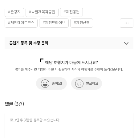
#관광지
#박달재목각공원
#제천공원
#제천데이트코스
#제천드라이브
#제천산책
#제천여행
콘텐츠 등록 및 수정 문의
국내디지털마케팅팀
033-813-3500
해당 여행지가 마음에 드시나요?
평가를 해주시면 개인화 추천 시 활용하여 최적의 여행지를 추천해 드리겠습니다.
좋아요!
별로예요
댓글
(
3
건)