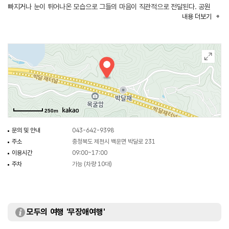
빠지거나 눈이 튀어나온 모습으로 그들의 마음이 직관적으로 전달된다. 공원
내용
더보기
한쪽에는 수백 년 된 느티나무에 불상을 조각한 목굴암과 오백나한상 전시관이
있다.
250m
문의 및 안내
043-642-9398
주소
충청북도 제천시 백운면 박달로 231
이용시간
09:00~17:00
주차
가능 (차량 10대)
모두의 여행 '무장애여행'