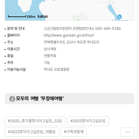
250m
문의 및 안내
고군산탐방지원센터 관광탐방안내소 063-465-5186
홈페이지
http://www.gunsan.go.kr/tour/
주소
전북특별자치도 군산시 옥도면 무녀도리
이용시간
상시개방
휴일
연중무휴
주차
가능
이용가능시설
무녀도 오토캠핑장
모두의 여행 '무장애여행'
#2020_휴가철찾아가고싶은_33섬
#2022찾아가고싶은섬
#2022찾아가고싶은섬_여름섬
#가족과함께