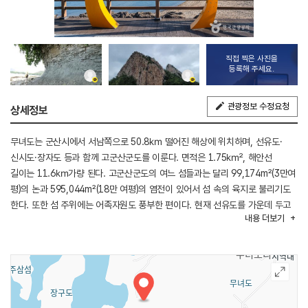
직접 찍은 사진을
등록해 주세요.
관광정보 수정요청
상세정보
무녀도는 군산시에서 서남쪽으로 50.8㎞ 떨어진 해상에 위치하며, 선유도·
신시도·장자도 등과 함께 고군산군도를 이룬다. 면적은 1.75㎢, 해안선
길이는 11.6㎞가량 된다. 고군산군도의 여느 섬들과는 달리 99,174m²(3만여
평)의 논과 595,044m²(18만 여평)의 염전이 있어서 섬 속의 육지로 불리기도
한다. 또한 섬 주위에는 어족자원도 풍부한 편이다. 현재 선유도를 가운데 두고
내용
더보기
무녀도-선유도, 선유도-장자도, 장자도-대장도 사이에는 다리가 놓여 있어 한
개의 섬처럼 걸어 다닐 수 있다. 서남쪽에 무녀봉(131m)이 솟아 있을 뿐 지역은
넓어도 높은 산이 없는 것이 특징이다. 해안선은 드나듦이 심하고, 북쪽
해안에는 간석지가 넓게 펼쳐져 염전이 많다. 기후는 대체로 온난하다. 1월
평균기온 －1℃ 내외, 8월 평균기온 27.3℃ 내외, 연 강수량은 1,291㎜
정도이다.