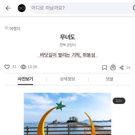
여행지
무녀도
전북 군산시
바닷길이 열리는 기적, 쥐똥섬
31
10.3K
14
사진보기
상세정보
댓글
1
/
6