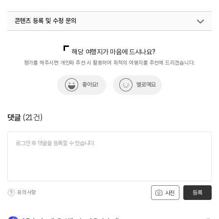
#경치좋은곳
#고군산군도
#관광지
#무녀도
콘텐츠 등록 및 수정 문의
#바다경치
#바다내음
#선유도
#섬
#섬여행
#아이와함께
#자연
#자연관광지
#자연마을
국내디지털마케팅팀
033-813-3500
해당 여행지가 마음에 드시나요?
#자연발생
#자연좋은곳
#자연환경
#전라권
평가를 해주시면 개인화 추천 시 활용하여 최적의 여행지를 추천해 드리겠습니다.
좋아요!
별로예요
댓글
(
21
건)
유의사항
등록
사진