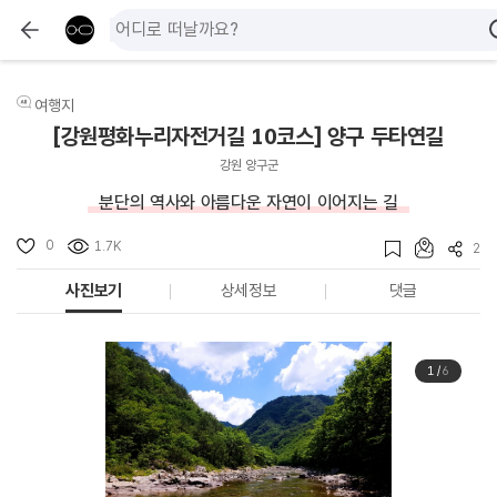
여행지
[강원평화누리자전거길 10코스] 양구 두타연길
강원 양구군
분단의 역사와 아름다운 자연이 이어지는 길
0
1.7K
2
사진보기
상세정보
댓글
1
/
6