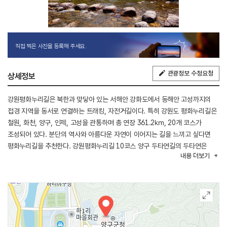
직접 찍은 사진을 등록해 주세요.
관광정보 수정요청
상세정보
강원평화누리길은 북한과 맞닿아 있는 서해안 강화도에서 동해안 고성까지의
접경 지역을 동서로 연결하는 트래킹, 자전거길이다. 특히 강원도 평화누리길은
철원, 화천, 양구, 인제, 고성을 관통하며 총 연장 361.2㎞, 20개 코스가
조성되어 있다. 분단의 역사와 아름다운 자연이 이어지는 길을 느끼고 싶다면
평화누리길을 추천한다. 강원평화누리길 10코스 양구 두타연길의 두타연은
내용
더보기
오염되지 않은 청정자연의 대명사 격인 곳이다. 온로드와 오프로드가 적절하게
이어져 있으며 지나가다가 계곡물에 두 다리를 담그고 쉬었다 가면 도시의
피곤이 싹 사라지게 될 것이다.