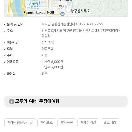
, NGII
250m
문의 및 안내
두타연 금강산가는길안내소 033-480-7266
주소
강원특별자치도 양구군 양구읍 관공서로 38 두타연갤러리~
팔랑리
이용시간
상시 개방
휴일
연중무휴
주차
가능
이용요금
- 개인 6,000원
- 단체 3,000원
화장실
있음
모두의 여행 '무장애여행'
#강원평화누리길
#레포츠
#양구군
#자전거길
#트래킹