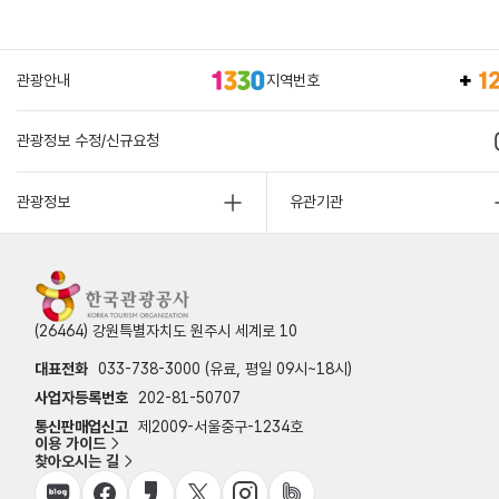
관광안내
지역번호
관광정보 수정/신규요청
관광정보
유관기관
(26464) 강원특별자치도 원주시 세계로 10
대표전화
033-738-3000 (유료, 평일 09시~18시)
사업자등록번호
202-81-50707
통신판매업신고
제2009-서울중구-1234호
이용 가이드
찾아오시는 길