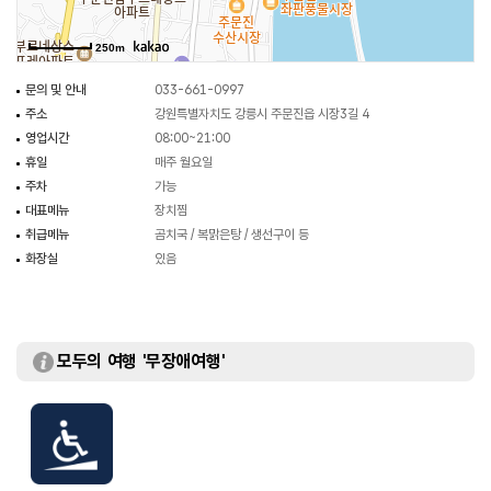
250m
문의 및 안내
033-661-0997
주소
강원특별자치도 강릉시 주문진읍 시장3길 4
영업시간
08:00~21:00
휴일
매주 월요일
주차
가능
대표메뉴
장치찜
취급메뉴
곰치국 / 복맑은탕 / 생선구이 등
화장실
있음
모두의 여행 '무장애여행'