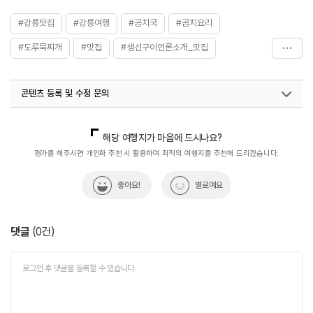
#강릉맛집
#강릉여행
#곰치국
#곰치요리
#도루묵찌개
#맛집
#생선구이언론소개_맛집
#월간_사진_제보_이벤트
#음식
#장치찜
#장치찜
콘텐츠 등록 및 수정 문의
#주문진
국내디지털마케팅팀
033-813-3500
열린관광콘텐츠팀(열린관광-모두의여행)
033-738-3425
해당 여행지가 마음에 드시나요?
평가를 해주시면 개인화 추천 시 활용하여 최적의 여행지를 추천해 드리겠습니다.
좋아요!
별로예요
댓글
(
0
건)