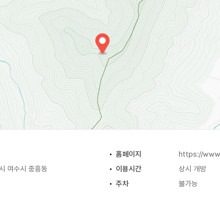
을거리 등 다채로운 행사들이 펼쳐져 진달래를 찾아온 상춘객들에게
로 설법했던 인도의 영취산에서 그 이름을 따온 것으로 추측된다
홈페이지
https://www
시 여수시 중흥동
이용시간
상시 개방
주차
불가능