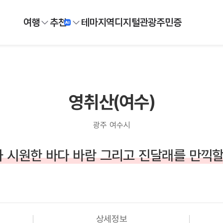
여행
추천
테마
지역
디지털
관광주민증
영취산(여수)
광주 여수시
 시원한 바다 바람 그리고 진달래를 만끽할
상세정보