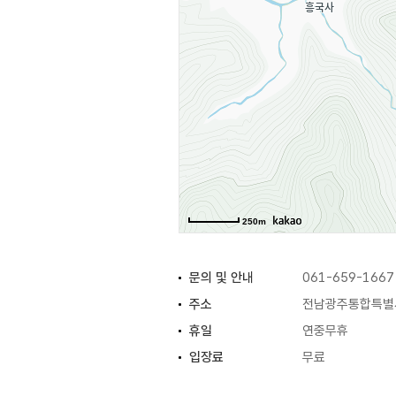
진달래 아가씨 선발대회, 향토 먹
영취산이란 이름은 석가모니가 최후
250m
문의 및 안내
061-659-1667
주소
전남광주통합특별
휴일
연중무휴
입장료
무료