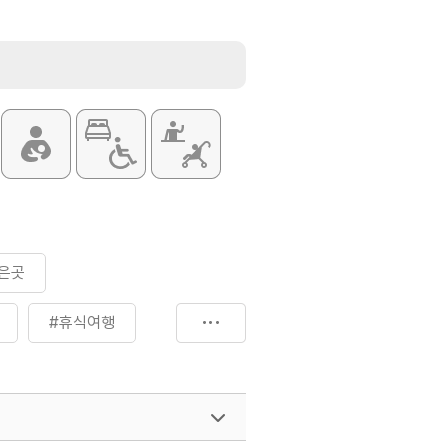
은곳
#휴식여행