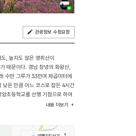
관광정보 수정요청
지도, 높지도 않은 영취산이
기 때문이다. 경남 창녕의 화왕산,
달래 수만 그루가 33만여 제곱미터에
이 낮은 만큼 어느 코스로 잡든 4시간
 상암초등학교를 산행 기점으로 하여
장, 439m 봉을 지나 갈림길에서
내용
더보기
을 시작한다. 450m 봉에서
 있으므로 산행 시간을 잘
 청소년 백일장, 사진 촬영대회,