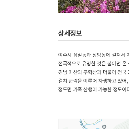
상세정보
여수시 삼일동과 상암동에 걸쳐서 자
전국적으로 유명한 것은 봄이면 온 
경남 마산의 무학산과 더불어 전국 3
걸쳐 군락을 이루어 자생하고 있어, 
정도면 가족 산행이 가능한 정도이다
450m 봉을 거쳐 영취산 정상으로
오른쪽으로 들어서 흥국사로 하산하는
정상까지가 진달래가 가장 볼만한데 
조절하여야 한다. 영취산은 매년 4