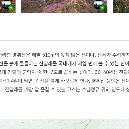
리한 영취산은 해발 510m의 높지 않은 산이다. 산세가 수려하
산을 붉게 물들이는 진달래를 국내에서 제일 먼저 볼 수 있는 산이
대 진달래 군락지 중 한 곳으로 꼽히는 곳이다. 30~40년생 진
매년 4월이 되면 온 산을 붉게 타오르게 한다. 영취산 등반은 산
. 진달래를 가장 잘 즐길 수 있는 코스는 호남정유 위의 임도나
 올라 봉우재로 내려선 뒤 진래봉으로 다시 오르고 진래봉에서 헬기
 코스이다. 무박 산행을 할 때는 위의 역코스로 흥국사에서 산행
길이 험할 수도 있고, 어두울 때 이곳을 지나게 되면 위험할 수도
월이면 진달래 축제를 개최한다. 축제 기간 중에는 영취산 산신제,