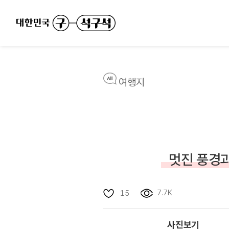
여행지
멋진 풍경과
7.7K
15
사진보기